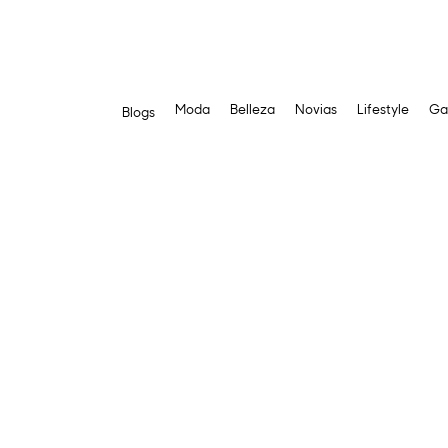
Moda
Belleza
Novias
Lifestyle
Ga
Blogs
Saltar
al
contenido