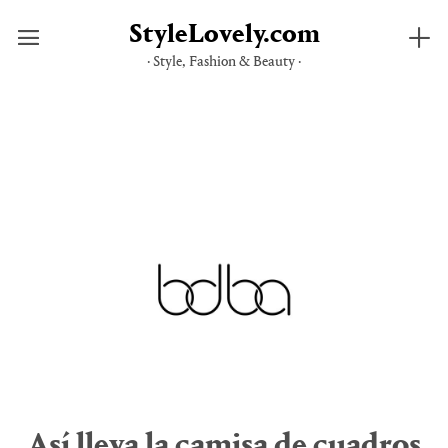
StyleLovely.com
· Style, Fashion & Beauty ·
Saltar
al
contenido
Así lleva la camisa de cuadros