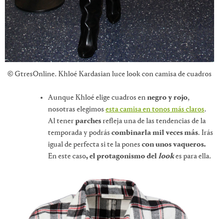
© GtresOnline. Khloé Kardasian luce look con camisa de cuadros
Aunque Khloé elige cuadros en
negro y rojo
,
nosotras elegimos
esta camisa en tonos más claros
.
Al tener
parches
refleja una de las tendencias de la
temporada y podrás
combinarla mil veces más
. Irás
igual de perfecta si te la pones
con unos vaqueros.
En este caso
, el protagonismo del
look
es para ella.