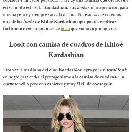
copiados e imitados por todas. Y si hay una
familia
que destaca en
este ámbito esta es la
Kardashian
. Sus
looks
son
inspiración
para
mucha gente y siempre van a la última. Por eso hoy te traemos
uno de los
looks
de Khloé Kardashian
que podrás
replicar
fácilmente
con las prendas de
bdba
que vamos a proponerte.
Look con camisa de cuadros de Khloé
Kardashian
Esta vez la
mediana del clan Kardashian
opta por un
total look
en negro para ceder el protagonismo a la
camisa de cuadros.
Un
outfit
sencillo pero con carácter y muy
fácil de conseguir.