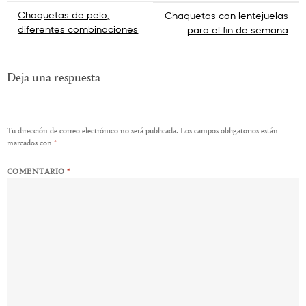
Navegación
Chaquetas de pelo,
Chaquetas con lentejuelas
diferentes combinaciones
para el fin de semana
de
entradas
Deja una respuesta
Tu dirección de correo electrónico no será publicada.
Los campos obligatorios están
marcados con
*
COMENTARIO
*