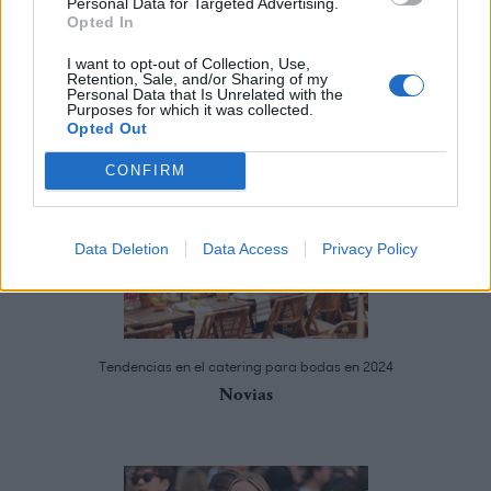
Personal Data for Targeted Advertising.
Opted In
Te puede interesar
I want to opt-out of Collection, Use,
Retention, Sale, and/or Sharing of my
Personal Data that Is Unrelated with the
Purposes for which it was collected.
Opted Out
CONFIRM
Data Deletion
Data Access
Privacy Policy
Tendencias en el catering para bodas en 2024
Novias