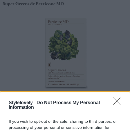
Super Greens de Perricone MD
Super Greens es
una bebida de súper alimentos
en formato
Stylelovely -
Do Not Process My Personal
Information
de polvo. Proporciona un soporte instantáneo de nutrición,
con un alto contenido en vitaminas y minerales.
If you wish to opt-out of the sale, sharing to third parties, or
processing of your personal or sensitive information for