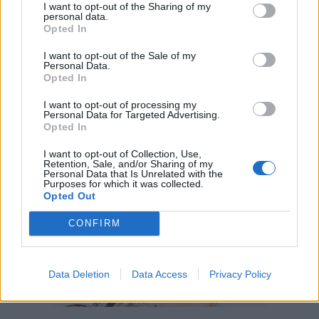
Zapatos planos para invitadas de boda, comodidad pura
I want to opt-out of the Sharing of my
personal data.
Las mejores alternativas al tacón
Opted In
porBeatriz Rodríguez-Gimeno
zapatos de fiesta
·
zapatos planos de fiesta
·
Zapatos planos para invitadas de boda
I want to opt-out of the Sale of my
Personal Data.
Opted In
I want to opt-out of processing my
Personal Data for Targeted Advertising.
Opted In
I want to opt-out of Collection, Use,
Retention, Sale, and/or Sharing of my
Personal Data that Is Unrelated with the
Purposes for which it was collected.
Opted Out
CONFIRM
Data Deletion
Data Access
Privacy Policy