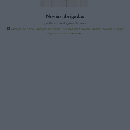
Novias abrigadas
porBeatriz Rodríguez-Gimeno
Abrigos de novia
·
abrigos de novias
·
Abrigos para novias
·
bodas
·
Novias
·
Novias
abrigadas
·
novias de invierno