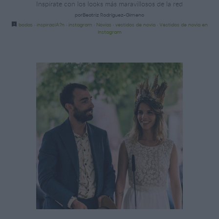
Inspírate con los looks más maravillosos de la red
porBeatriz Rodríguez-Gimeno
bodas
·
inspiraciA?n
·
instagram
·
Novias
·
vestidos de novia
·
Vestidos de novia en
Instagram