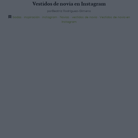
Vestidos de novia en Instagram
porBeatriz Rodríguez-Gimeno
bodas
·
inspiración
·
instagram
·
Novias
·
vestidos de novia
·
Vestidos de novia en
Instagram