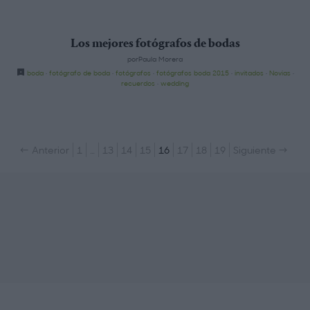
Los mejores fotógrafos de bodas
porPaula Morera
boda
·
fotógrafo de boda
·
fotógrafos
·
fotógrafos boda 2015
·
invitados
·
Novias
·
recuerdos
·
wedding
← Anterior
1
…
13
14
15
16
17
18
19
Siguiente →