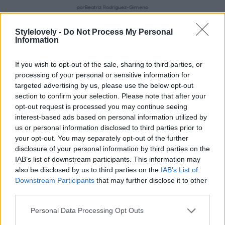
porBeatriz Rodríguez-Gimeno
bodas
·
instagram
·
instagram de bodas
·
Novias
Stylelovely -
Do Not Process My Personal
Information
If you wish to opt-out of the sale, sharing to third parties, or
processing of your personal or sensitive information for
targeted advertising by us, please use the below opt-out
section to confirm your selection. Please note that after your
opt-out request is processed you may continue seeing
interest-based ads based on personal information utilized by
us or personal information disclosed to third parties prior to
your opt-out. You may separately opt-out of the further
Las Igers más top para las novias e invitadas
disclosure of your personal information by third parties on the
porStyleLovely
IAB’s list of downstream participants. This information may
bodas
·
instagram
·
instagram de bodas
·
Novias
also be disclosed by us to third parties on the
IAB’s List of
Downstream Participants
that may further disclose it to other
third parties.
Personal Data Processing Opt Outs