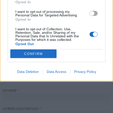
Opted In
I want to opt-out of processing my
Tu dirección de correo electrónico no será publicada.
Los campos obligatorios
Personal Data for Targeted Advertising.
están marcados con
*
Opted In
I want to opt-out of Collection, Use,
COMENTARIO
*
Retention, Sale, and/or Sharing of my
Personal Data that Is Unrelated with the
Purposes for which it was collected.
Opted Out
CONFIRM
Data Deletion
Data Access
Privacy Policy
NOMBRE
*
CORREO ELECTRÓNICO
*