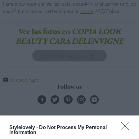
llamativos ojos claros. En esta ocasiA?n analizamos uno de
sus A?ltimos looks, perfecto para la
noche
. A?CA?piala!
Ver las fotos en
COPIA LOOK
BEAUTY CARA DELENVIGNE
Ver todas las fotos
cara delevingne
Follow us
Stylelovely -
Do Not Process My Personal
Information