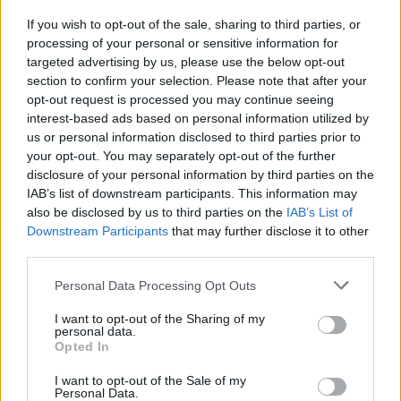
If you wish to opt-out of the sale, sharing to third parties, or
processing of your personal or sensitive information for
targeted advertising by us, please use the below opt-out
section to confirm your selection. Please note that after your
opt-out request is processed you may continue seeing
interest-based ads based on personal information utilized by
us or personal information disclosed to third parties prior to
your opt-out. You may separately opt-out of the further
disclosure of your personal information by third parties on the
IAB’s list of downstream participants. This information may
1 COMENTARIO
also be disclosed by us to third parties on the
IAB’s List of
Downstream Participants
that may further disclose it to other
third parties.
Un comentario en “
Peinados y make up de verano
2013
”
Personal Data Processing Opt Outs
Pingback:
Apúntate al corte chop - Style Lovely
I want to opt-out of the Sharing of my
personal data.
Opted In
Deja una respuesta
I want to opt-out of the Sale of my
Personal Data.