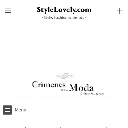
StyleLovely.com
· Style, Fashion & Beauty ·
Saltar
al
contenido
Menú