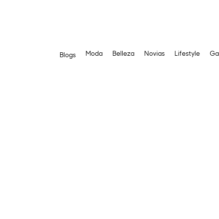
Moda
Belleza
Novias
Lifestyle
Ga
Blogs
Saltar
al
contenido