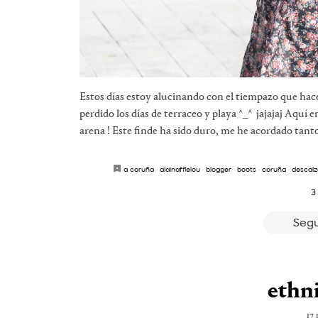
Estos días estoy alucinando con el tiempazo que hac
perdido los días de terraceo y playa ^_^ jajajaj Aquí 
arena ! Este finde ha sido duro, me he acordado tant
a coruña
·
alainafflelou
·
blogger
·
boots
·
coruña
·
descalz
3
Segu
ethni
17 