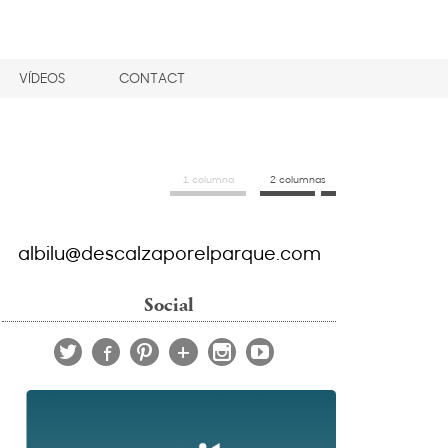
VÍDEOS
CONTACT
1 columna
2 columnas
albilu@descalzaporelparque.com
Social