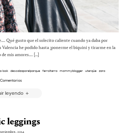
e…. Qué gusto que el solecito caliente cuando ya daba por
en Valencia he podido hasta ¡ponerme el biquini y tirarme en la
o de mis amores…. […]
a look
·
descalzaporelparque
·
ferrolterra
·
mommyblogger
·
uterqüe
·
zara
 Comentarios
ir leyendo
c leggings
noviembre, 2014