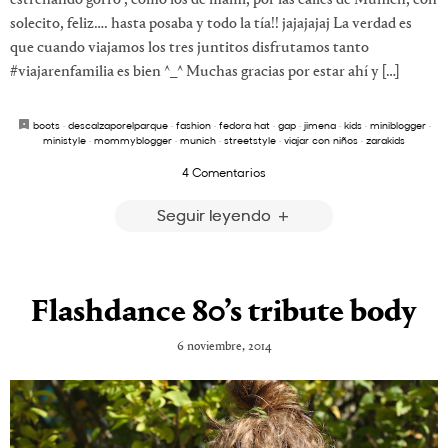
solecito, feliz…. hasta posaba y todo la tía!! jajajajaj La verdad es
que cuando viajamos los tres juntitos disfrutamos tanto
#viajarenfamilia es bien ^_^ Muchas gracias por estar ahí y […]
boots
·
descalzaporelparque
·
fashion
·
fedora hat
·
gap
·
jimena
·
kids
·
miniblogger
·
ministyle
·
mommyblogger
·
munich
·
streetstyle
·
viajar con niños
·
zarakids
4 Comentarios
Seguir leyendo
Flashdance 80’s tribute body
6 noviembre, 2014