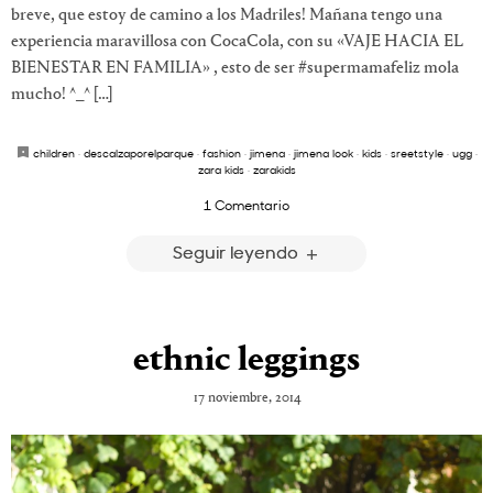
breve, que estoy de camino a los Madriles! Mañana tengo una
experiencia maravillosa con CocaCola, con su «VAJE HACIA EL
BIENESTAR EN FAMILIA» , esto de ser #supermamafeliz mola
mucho! ^_^ […]
children
·
descalzaporelparque
·
fashion
·
jimena
·
jimena look
·
kids
·
sreetstyle
·
ugg
·
zara kids
·
zarakids
1 Comentario
Seguir leyendo
ethnic leggings
17 noviembre, 2014