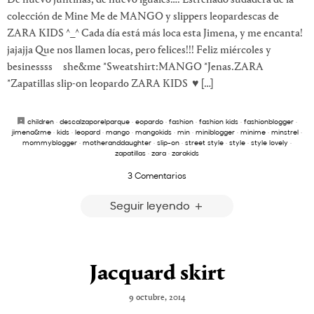
colección de Mine Me de MANGO y slippers leopardescas de
ZARA KIDS ^_^ Cada día está más loca esta Jimena, y me encanta!
jajajja Que nos llamen locas, pero felices!!! Feliz miércoles y
besinessss she&me *Sweatshirt:MANGO *Jenas.ZARA
*Zapatillas slip-on leopardo ZARA KIDS ♥ […]
children
·
descalzaporelparque
·
eopardo
·
fashion
·
fashion kids
·
fashionblogger
·
jimena&me
·
kids
·
leopard
·
mango
·
mangokids
·
min
·
miniblogger
·
minime
·
minstrel
·
mommyblogger
·
motheranddaughter
·
slip-on
·
street style
·
style
·
style lovely
·
zapatillas
·
zara
·
zarakids
3 Comentarios
Seguir leyendo
Jacquard skirt
9 octubre, 2014