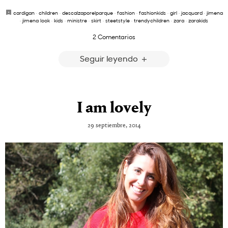
cardigan
·
children
·
descalzaporelparque
·
fashion
·
fashionkids
·
girl
·
jacquard
·
jimena
·
jimena look
·
kids
·
ministre
·
skirt
·
steetstyle
·
trendychildren
·
zara
·
zarakids
2 Comentarios
Seguir leyendo
I am lovely
29 septiembre, 2014