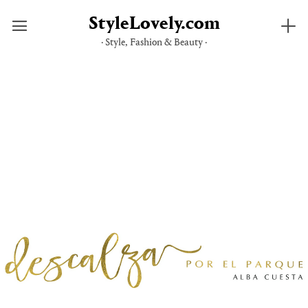
StyleLovely.com
· Style, Fashion & Beauty ·
Saltar
al
contenido