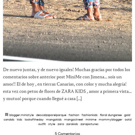
De nuevo juntas, y de nuevo iguales! Muchas gracias por todos los
comentarios sobre anterior post MiniMe con Jimena… sois un
amor!! El de hoy , en tierras Canarias, con color y mucha alegría!
esta vez con petos de flores de ZARA KIDS , amor a primera vista…
y mutuo! porque cuando llegué a casa […]
blogger.ministyle
·
descalzaporelparque
·
fashion
·
fashionkids
·
floral dungaree
·
gold
sandals
·
kids
·
lookoftheday
·
mangokids
·
mangostreet
·
minime
·
mommyblogger
·
ootd
·
outfit
·
style
·
zara
·
zarakids
·
zarapictures
5 Comentarios