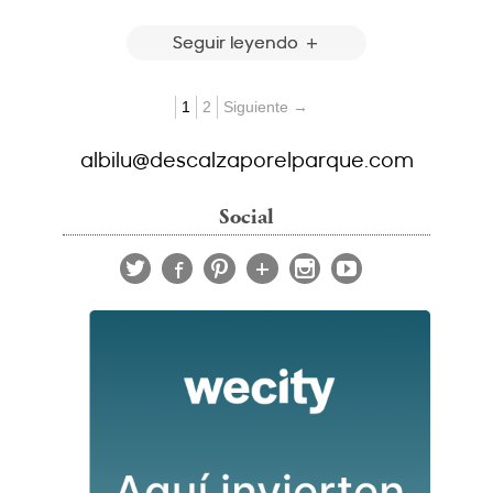
Seguir leyendo
1
2
Siguiente →
albilu@descalzaporelparque.com
Social