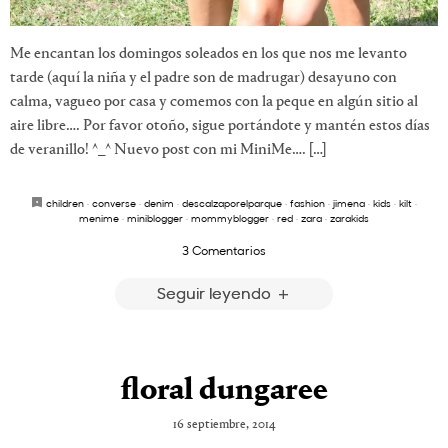
Me encantan los domingos soleados en los que nos me levanto
tarde (aquí la niña y el padre son de madrugar) desayuno con
calma, vagueo por casa y comemos con la peque en algún sitio al
aire libre…. Por favor otoño, sigue portándote y mantén estos días
de veranillo! ^_^ Nuevo post con mi MiniMe…. […]
children
·
converse
·
denim
·
descalzaporelparque
·
fashion
·
jimena
·
kids
·
kilt
·
menime
·
miniblogger
·
mommyblogger
·
red
·
zara
·
zarakids
3 Comentarios
Seguir leyendo
floral dungaree
16 septiembre, 2014