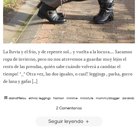
La lluvia y el frío, y de repente sol… y vuelta a la locura…. Sacamos
ropa de invierno, pero no nos atrevemos a guardar muy lejos el
resto de las prendas, quién sabe cuándo volverá a cambiar el
tiempo! ^_^ Otra vez, las dos iguales, o casi!! leggings , parka, gorro
de lana y gafas […]
alainafflelou
·
ethnic leggings
·
fashion
·
minime
·
ministyle
·
mommyblogger
·
zarakids
2 Comentarios
Seguir leyendo