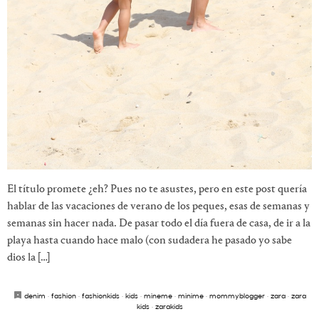
El título promete ¿eh? Pues no te asustes, pero en este post quería
hablar de las vacaciones de verano de los peques, esas de semanas y
semanas sin hacer nada. De pasar todo el día fuera de casa, de ir a la
playa hasta cuando hace malo (con sudadera he pasado yo sabe
dios la […]
denim
·
fashion
·
fashionkids
·
kids
·
mineme
·
minime
·
mommyblogger
·
zara
·
zara
kids
·
zarakids