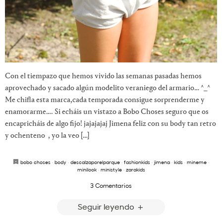
Con el tiempazo que hemos vivido las semanas pasadas hemos
aprovechado y sacado algún modelito veraniego del armario… ^_^
Me chifla esta marca,cada temporada consigue sorprenderme y
enamorarme…. Si echáis un vistazo a Bobo Choses seguro que os
encapricháis de algo fijo! jajajajaj Jimena feliz con su body tan retro
y ochenteno , yo la veo […]
bobo choses
·
body
·
descalzaporelparque
·
fashionkids
·
jimena
·
kids
·
mineme
·
minilook
·
ministyle
·
zarakids
3 Comentarios
Seguir leyendo