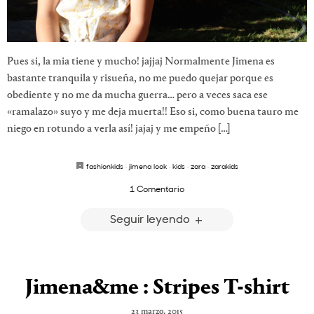
Pues si, la mia tiene y mucho! jajjaj Normalmente Jimena es
bastante tranquila y risueña, no me puedo quejar porque es
obediente y no me da mucha guerra… pero a veces saca ese
«ramalazo» suyo y me deja muerta!! Eso si, como buena tauro me
niego en rotundo a verla así! jajaj y me empeño […]
fashionkids
·
jimena look
·
kids
·
zara
·
zarakids
1 Comentario
Seguir leyendo
Jimena&me : Stripes T-shirt
23 marzo, 2015