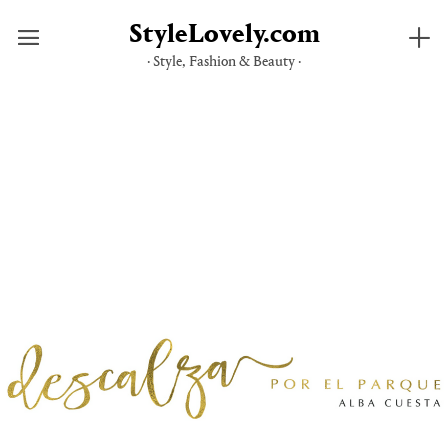
StyleLovely.com
· Style, Fashion & Beauty ·
Saltar
al
contenido