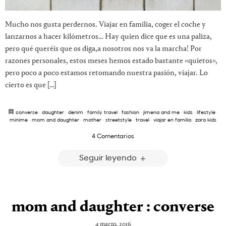
Mucho nos gusta perdernos. Viajar en familia, coger el coche y
lanzarnos a hacer kilómetros… Hay quien dice que es una paliza,
pero qué queréis que os diga,a nosotros nos va la marcha! Por
razones personales, estos meses hemos estado bastante «quietos»,
pero poco a poco estamos retomando nuestra pasión, viajar. Lo
cierto es que […]
converse
·
daughter
·
denim
·
family travel
·
fashion
·
jimena and me
·
kids
·
lifestyle
·
minime
·
mom and daughter
·
mother
·
streetstyle
·
travel
·
viajar en familia
·
zara kids
4 Comentarios
Seguir leyendo
mom and daughter : converse
4 marzo, 2016