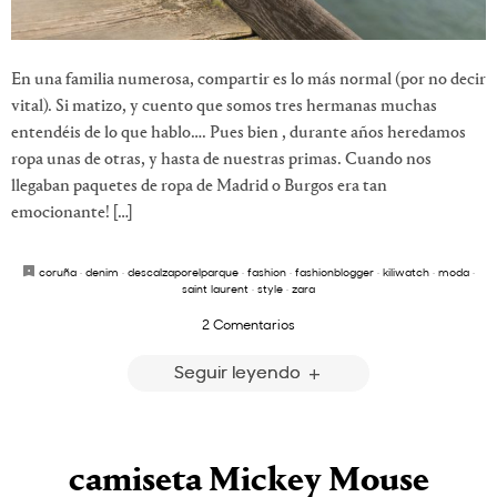
En una familia numerosa, compartir es lo más normal (por no decir
vital). Si matizo, y cuento que somos tres hermanas muchas
entendéis de lo que hablo…. Pues bien , durante años heredamos
ropa unas de otras, y hasta de nuestras primas. Cuando nos
llegaban paquetes de ropa de Madrid o Burgos era tan
emocionante! […]
coruña
·
denim
·
descalzaporelparque
·
fashion
·
fashionblogger
·
kiliwatch
·
moda
·
saint laurent
·
style
·
zara
2 Comentarios
Seguir leyendo
camiseta Mickey Mouse