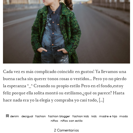
Cada vez es más complicado coincidir en gustos! Ya llevamos una
buena racha sin querer tonos rosas o vestidos… Pero yo no pierdo
la esperanza ^_^ Creando su propio estilo Pero en el fondo,estoy
feliz porque ella solita montó su estilismo,¿qué os parece? Hasta
hace nada era yo la elegía y compraba yo casi todo, […]
denim
·
desigual
·
fashion
·
fashion blogger
·
fashion kids
·
kids
·
madre e hija
·
moda
niños
·
niños con estilo
2 Comentarios