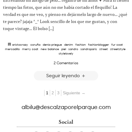
Estrenando mi abrigo de pelo… regalito de mi amor ♥ Mira si tienen
tiempo las fotos, que aún no me había cortado el flequillo! La
verdad es que me veo, y pienso en dejármelo largo de nuevo… ¿qué
te parece? jajaja ^_^ Look sencillo de los que me gustan, y con
toque vintage… El bolso […]
aristocrazy
·
coruña
·
denia priegue
·
denim
·
fashion
·
fashionblogger
·
fur coat
·
mercadillo
·
merry coat
·
new balance
·
piel
·
sandro
·
sandroparis
·
street
·
streetstyle
·
stylelovely
2 Comentarios
Seguir leyendo
1
2
3
Siguiente →
albilu@descalzaporelparque.com
Social