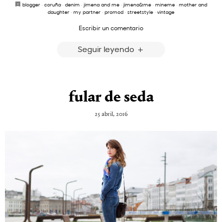
blogger
·
coruña
·
denim
·
jimena and me
·
jimena&me
·
mineme
·
mother and
daughter
·
my partner
·
promod
·
streetstyle
·
vintage
Escribir un comentario
Seguir leyendo
fular de seda
25 abril, 2016