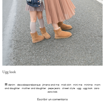
Ugg look
denim
·
descalzaporelparque
·
jimena and me
·
midi skirt
·
mini me
·
minime
·
mom
and daughter
·
mother and daughter
·
pepe jeans
·
street style
·
ugg
·
ugg look
·
zara
·
zara kids
Escribir un comentario