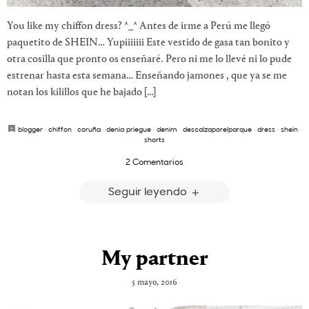
You like my chiffon dress? ^_^ Antes de irme a Perú me llegó
paquetito de SHEIN… Yupiiiiiii Este vestido de gasa tan bonito y
otra cosilla que pronto os enseñaré. Pero ni me lo llevé ni lo pude
estrenar hasta esta semana… Enseñando jamones , que ya se me
notan los kilillos que he bajado […]
blogger
·
chiffon
·
coruña
·
denia priegue
·
denim
·
descalzaporelparque
·
dress
·
shein
·
shorts
2 Comentarios
Seguir leyendo
My partner
5 mayo, 2016