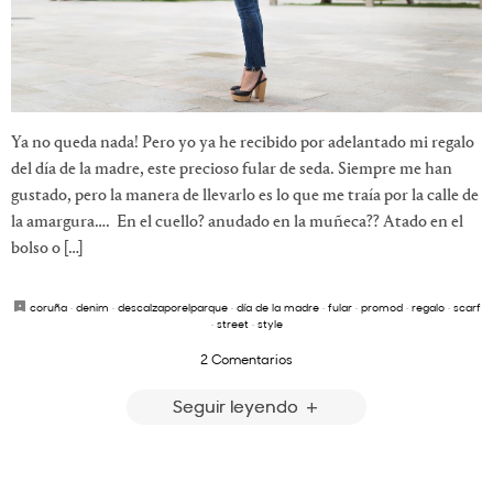
Ya no queda nada! Pero yo ya he recibido por adelantado mi regalo
del día de la madre, este precioso fular de seda. Siempre me han
gustado, pero la manera de llevarlo es lo que me traía por la calle de
la amargura…. En el cuello? anudado en la muñeca?? Atado en el
bolso o […]
coruña
·
denim
·
descalzaporelparque
·
día de la madre
·
fular
·
promod
·
regalo
·
scarf
·
street
·
style
2 Comentarios
Seguir leyendo