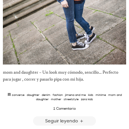
mom and daughter – Un look muy cómodo, sencillo… Perfecto
para jugar , correr y pasarlo pipa con mi hija.
converse
·
daughter
·
denim
·
fashion
·
jimena and me
·
kids
·
minime
·
mom and
daughter
·
mother
·
streetstyle
·
zara kids
1 Comentario
Seguir leyendo