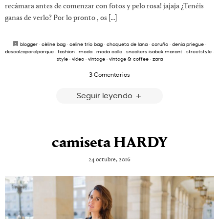
recámara antes de comenzar con fotos y pelo rosa! jajaja ¿Tenéis
ganas de verlo? Por lo pronto , os […]
blogger
·
cèline bag
·
celine trio bag
·
chaqueta de lana
·
coruña
·
denia priegue
·
descalzaporelparque
·
fashion
·
moda
·
moda calle
·
sneakers isabek marant
·
streetstyle
·
style
·
video
·
vintage
·
vintage & coffee
·
zara
3 Comentarios
Seguir leyendo
camiseta HARDY
24 octubre, 2016