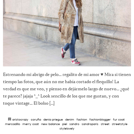
Estrenando mi abrigo de pelo… regalito de mi amor ♥ Mira si tienen
tiempo las fotos, que aún no me había cortado el flequillo! La
verdad es que me veo, y pienso en dejármelo largo de nuevo… ¿qué
te parece? jajaja ^_^ Look sencillo de los que me gustan, y con
toque vintage… El bolso […]
aristocrazy
·
coruña
·
denia priegue
·
denim
·
fashion
·
fashionblogger
·
fur coat
·
mercadillo
·
merry coat
·
new balance
·
piel
·
sandro
·
sandroparis
·
street
·
streetstyle
·
stylelovely