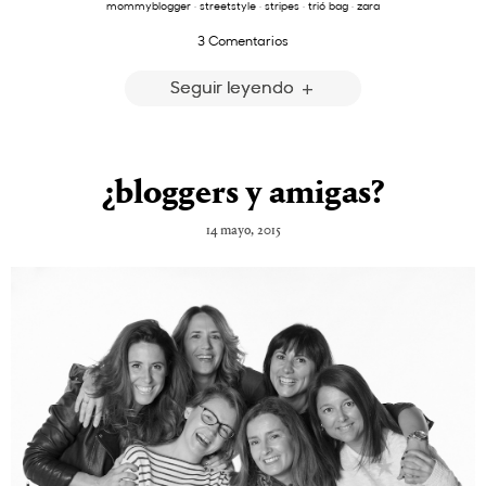
mommyblogger
·
streetstyle
·
stripes
·
trió bag
·
zara
3 Comentarios
Seguir leyendo
¿bloggers y amigas?
14 mayo, 2015