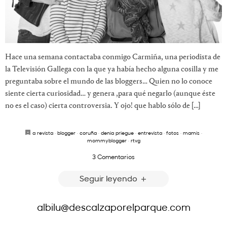
Hace una semana contactaba conmigo Carmiña, una periodista de
la Televisión Gallega con la que ya había hecho alguna cosilla y me
preguntaba sobre el mundo de las bloggers… Quien no lo conoce
siente cierta curiosidad… y genera ,para qué negarlo (aunque éste
no es el caso) cierta controversia. Y ojo! que hablo sólo de […]
a revista
·
blogger
·
coruña
·
denia priegue
·
entrevista
·
fotos
·
mamis
·
mommyblogger
·
rtvg
3 Comentarios
Seguir leyendo
albilu@descalzaporelparque.com