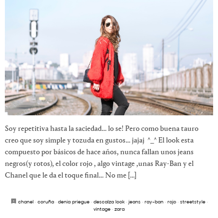
Soy repetitiva hasta la saciedad… lo se! Pero como buena tauro
creo que soy simple y tozuda en gustos… jajaj ^_^ El look esta
compuesto por básicos de hace años, nunca fallan unos jeans
negros(y rotos), el color rojo , algo vintage ,unas Ray-Ban y el
Chanel que le da el toque final… No me […]
chanel
·
coruña
·
denia priegue
·
descalza look
·
jeans
·
ray-ban
·
rojo
·
streetstyle
·
vintage
·
zara