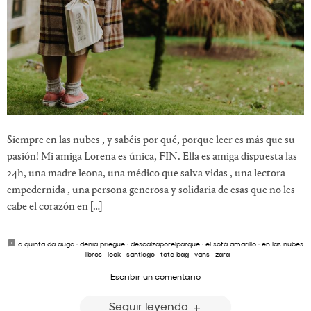
Siempre en las nubes , y sabéis por qué, porque leer es más que su
pasión! Mi amiga Lorena es única, FIN. Ella es amiga dispuesta las
24h, una madre leona, una médico que salva vidas , una lectora
empedernida , una persona generosa y solidaria de esas que no les
cabe el corazón en […]
a quinta da auga
·
denia priegue
·
descalzaporelparque
·
el sofá amarillo
·
en las nubes
·
libros
·
look
·
santiago
·
tote bag
·
vans
·
zara
Escribir un comentario
Seguir leyendo