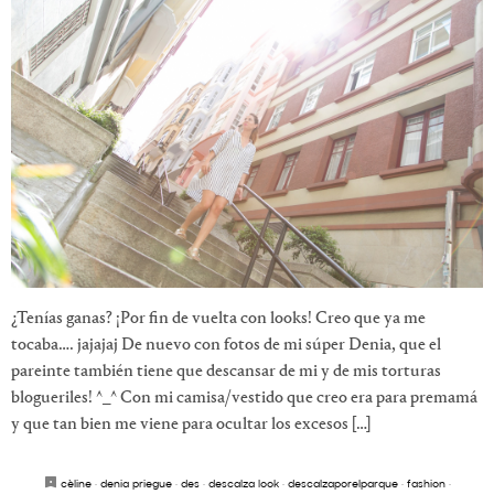
¿Tenías ganas? ¡Por fin de vuelta con looks! Creo que ya me
tocaba…. jajajaj De nuevo con fotos de mi súper Denia, que el
pareinte también tiene que descansar de mi y de mis torturas
blogueriles! ^_^ Con mi camisa/vestido que creo era para premamá
y que tan bien me viene para ocultar los excesos […]
cèline
·
denia priegue
·
des
·
descalza look
·
descalzaporelparque
·
fashion
·