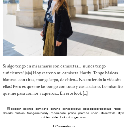
Si algo tengo en mi armario son camisetas… nunca tengo
suficientes! jajaj Hoy estreno mi camiseta Hardy. Tengo básicas
blancas, con tiras, manga larga, de chico… No entiendo la vida sin
ellas! Pero es que me las pongo con todo y casi a diario. Lo mismito
que me pasa con los vaqueros… En este look […]
blogger
·
botines
·
camiseta
·
coruña
·
denia priegue
·
descalzaporelparque
·
falda
dorada
·
fashion
·
françoise hardy
·
moda calle
·
prada
·
promod
·
shein
·
streetstyle
·
style
·
video
·
video look
·
vintage
·
zara
1 Comentario