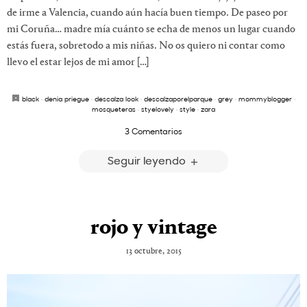
de irme a Valencia, cuando aún hacía buen tiempo. De paseo por
mi Coruña… madre mía cuánto se echa de menos un lugar cuando
estás fuera, sobretodo a mis niñas. No os quiero ni contar como
llevo el estar lejos de mi amor […]
black
·
denia priegue
·
descalza look
·
descalzaporelparque
·
grey
·
mommyblogger
·
mosqueteras
·
styelovely
·
style
·
zara
3 Comentarios
Seguir leyendo
rojo y vintage
13 octubre, 2015