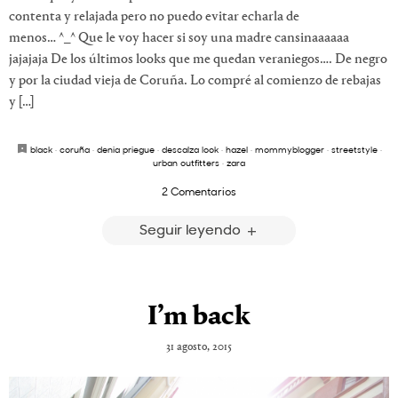
contenta y relajada pero no puedo evitar echarla de
menos… ^_^ Que le voy hacer si soy una madre cansinaaaaaa
jajajaja De los últimos looks que me quedan veraniegos…. De negro
y por la ciudad vieja de Coruña. Lo compré al comienzo de rebajas
y […]
black
·
coruña
·
denia priegue
·
descalza look
·
hazel
·
mommyblogger
·
streetstyle
·
urban outfitters
·
zara
2 Comentarios
Seguir leyendo
I’m back
31 agosto, 2015