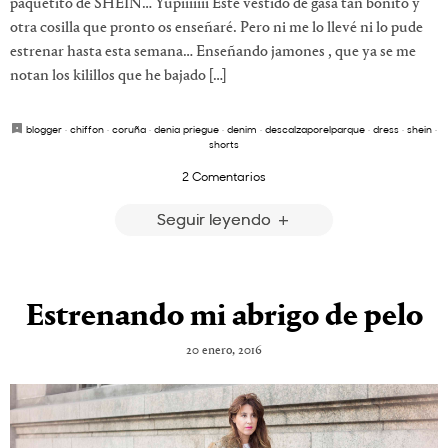
paquetito de SHEIN… Yupiiiiiii Este vestido de gasa tan bonito y
otra cosilla que pronto os enseñaré. Pero ni me lo llevé ni lo pude
estrenar hasta esta semana… Enseñando jamones , que ya se me
notan los kilillos que he bajado […]
blogger
·
chiffon
·
coruña
·
denia priegue
·
denim
·
descalzaporelparque
·
dress
·
shein
·
shorts
2 Comentarios
Seguir leyendo
Estrenando mi abrigo de pelo
20 enero, 2016