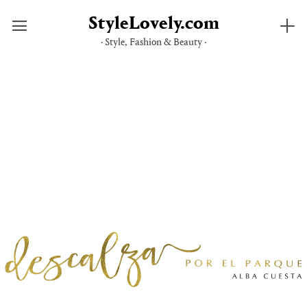
StyleLovely.com
· Style, Fashion & Beauty ·
Saltar
al
contenido