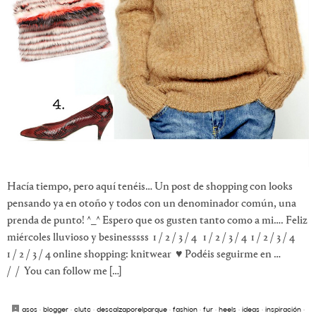
Hacía tiempo, pero aquí tenéis… Un post de shopping con looks
pensando ya en otoño y todos con un denominador común, una
prenda de punto! ^_^ Espero que os gusten tanto como a mi…. Feliz
miércoles lluvioso y besinesssss 1 / 2 / 3 / 4 1 / 2 / 3 / 4 1 / 2 / 3 / 4
1 / 2 / 3 / 4 online shopping: knitwear ♥ Podéis seguirme en …
/ / You can follow me […]
asos
·
blogger
·
clutc
·
descalzaporelparque
·
fashion
·
fur
·
heels
·
ideas
·
inspiración
·