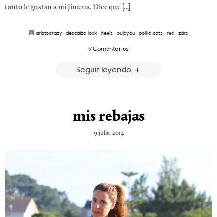
tanto le gustan a mi Jimena. Dice que […]
aristocrazy
·
descalza look
·
heels
·
ouibyou
·
polka dots
·
red
·
zara
9 Comentarios
Seguir leyendo
mis rebajas
9 julio, 2014