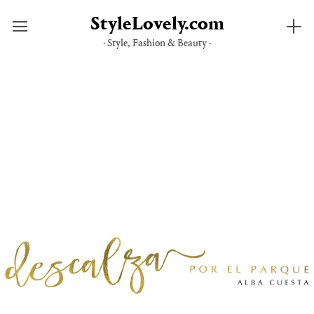
StyleLovely.com
· Style, Fashion & Beauty ·
Saltar
al
contenido