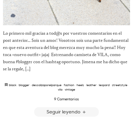
Lo primero mil gracias a tod@s por vuestros comentarios en el
post anterior… Sois un amor! Vosotros sois una parte fundamental
en que esta aventura del blog merezca muy mucho la pena!! Hoy
toca «nuevo outfit» jajaj Estrenando camiseta de VILA, como
buena #blogger con el hashtag oportuno. Jimena me ha dicho que
se la regale, […]
black
·
blogger
·
descalzaporelparque
·
fashion
·
heels
·
leather
·
leopard
·
streetstyle
·
vila
·
vintage
9 Comentarios
Seguir leyendo