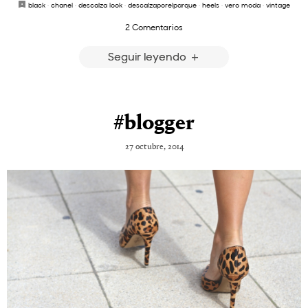
black
·
chanel
·
descalza look
·
descalzaporelparque
·
heels
·
vero moda
·
vintage
2 Comentarios
Seguir leyendo
#blogger
27 octubre, 2014