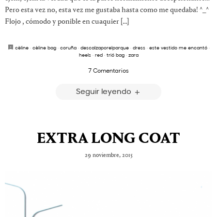
Pero esta vez no, esta vez me gustaba hasta como me quedaba! ^_^
Flojo , cómodo y ponible en cuaquier […]
cèline
·
cèline bag
·
coruña
·
descalzaporelparque
·
dress
·
este vestido me encantó
·
heels
·
red
·
trió bag
·
zara
7 Comentarios
Seguir leyendo
EXTRA LONG COAT
29 noviembre, 2015