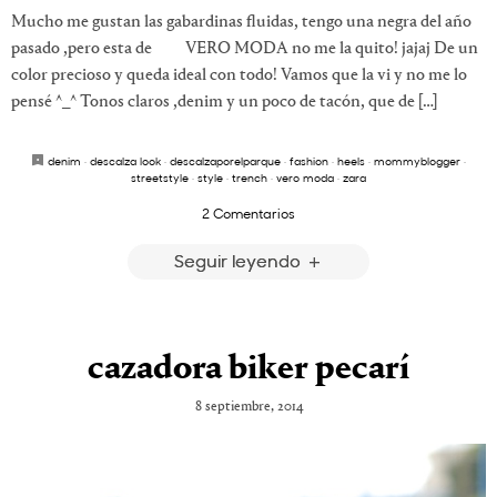
Mucho me gustan las gabardinas fluidas, tengo una negra del año
pasado ,pero esta de VERO MODA no me la quito! jajaj De un
color precioso y queda ideal con todo! Vamos que la vi y no me lo
pensé ^_^ Tonos claros ,denim y un poco de tacón, que de […]
denim
·
descalza look
·
descalzaporelparque
·
fashion
·
heels
·
mommyblogger
·
streetstyle
·
style
·
trench
·
vero moda
·
zara
2 Comentarios
Seguir leyendo
cazadora biker pecarí
8 septiembre, 2014