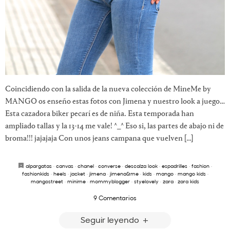
Coincidiendo con la salida de la nueva colección de MineMe by
MANGO os enseño estas fotos con Jimena y nuestro look a juego…
Esta cazadora biker pecarí es de niña. Esta temporada han
ampliado tallas y la 13-14 me vale! ^_^ Eso si, las partes de abajo ni de
broma!!! jajajaja Con unos jeans campana que vuelven […]
alpargatas
·
canvas
·
chanel
·
converse
·
descalza look
·
espadrilles
·
fashion
·
fashionkids
·
heels
·
jacket
·
jimena
·
jimena&me
·
kids
·
mango
·
mango kids
·
mangostreet
·
minime
·
mommyblogger
·
styelovely
·
zara
·
zara kids
9 Comentarios
Seguir leyendo