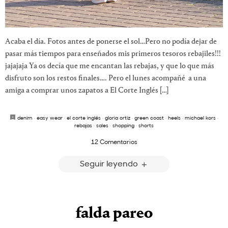
Acaba el día. Fotos antes de ponerse el sol…Pero no podía dejar de
pasar más tiempos para enseñados mis primeros tesoros rebajiles!!!
jajajaja Ya os decía que me encantan las rebajas, y que lo que más
disfruto son los restos finales…. Pero el lunes acompañé a una
amiga a comprar unos zapatos a El Corte Inglés […]
denim
·
easy wear
·
el corte inglés
·
gloria ortiz
·
green coast
·
heels
·
michael kors
·
rebajas
·
sales
·
shopping
·
shorts
12 Comentarios
Seguir leyendo
falda pareo