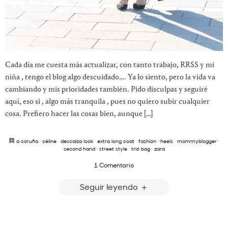
Cada día me cuesta más actualizar, con tanto trabajo, RRSS y mi
niña , tengo el blog algo descuidado…. Ya lo siento, pero la vida va
cambiando y mis prioridades también. Pido disculpas y seguiré
aquí, eso si , algo más tranquila , pues no quiero subir cualquier
cosa. Prefiero hacer las cosas bien, aunque […]
a coruña
·
cèline
·
descalza look
·
extra long coat
·
fashion
·
heels
·
mommyblogger
·
second hand
·
street style
·
trió bag
·
zara
1 Comentario
Seguir leyendo