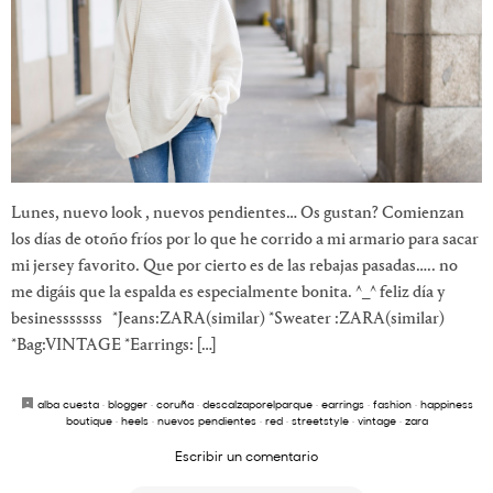
Lunes, nuevo look , nuevos pendientes… Os gustan? Comienzan
los días de otoño fríos por lo que he corrido a mi armario para sacar
mi jersey favorito. Que por cierto es de las rebajas pasadas….. no
me digáis que la espalda es especialmente bonita. ^_^ feliz día y
besinesssssss *Jeans:ZARA(similar) *Sweater :ZARA(similar)
*Bag:VINTAGE *Earrings: […]
alba cuesta
·
blogger
·
coruña
·
descalzaporelparque
·
earrings
·
fashion
·
happiness
boutique
·
heels
·
nuevos pendientes
·
red
·
streetstyle
·
vintage
·
zara
Escribir un comentario