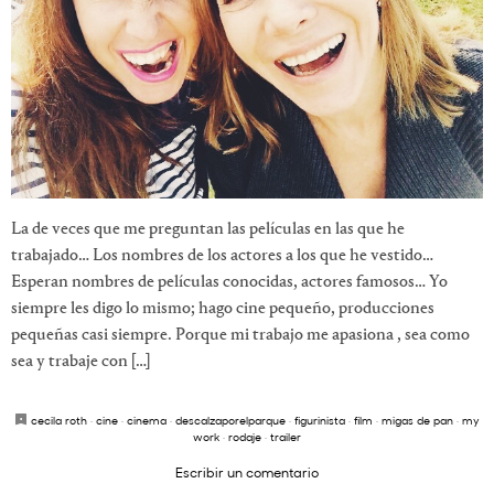
La de veces que me preguntan las películas en las que he
trabajado… Los nombres de los actores a los que he vestido…
Esperan nombres de películas conocidas, actores famosos… Yo
siempre les digo lo mismo; hago cine pequeño, producciones
pequeñas casi siempre. Porque mi trabajo me apasiona , sea como
sea y trabaje con […]
cecila roth
·
cine
·
cinema
·
descalzaporelparque
·
figurinista
·
film
·
migas de pan
·
my
work
·
rodaje
·
trailer
Escribir un comentario