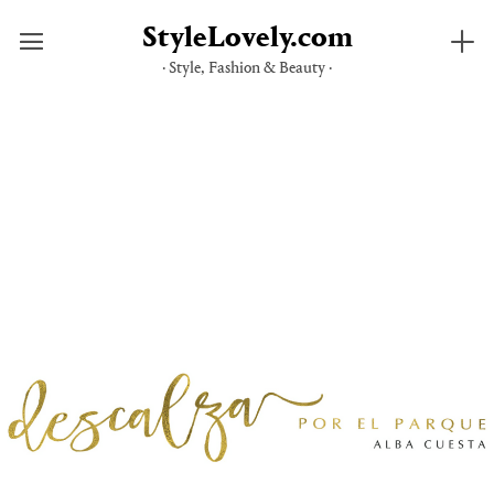
StyleLovely.com
· Style, Fashion & Beauty ·
Saltar
al
contenido