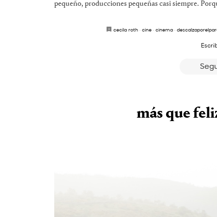
pequeño, producciones pequeñas casi siempre. Porque
cecila roth
·
cine
·
cinema
·
descalzaporelpa
Escri
Segu
más que feli