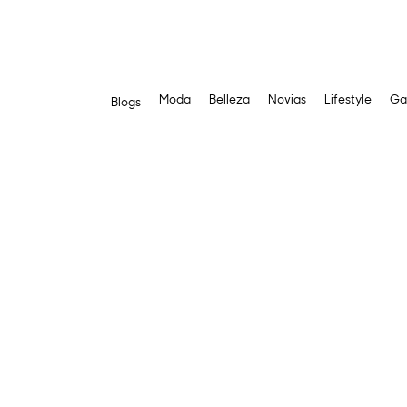
Moda
Belleza
Novias
Lifestyle
Ga
Blogs
Saltar
al
contenido