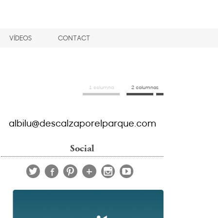
VÍDEOS
CONTACT
1 columna
2 columnas
albilu@descalzaporelparque.com
Social