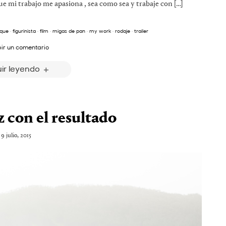
 mi trabajo me apasiona , sea como sea y trabaje con […]
rque
·
figurinista
·
film
·
migas de pan
·
my work
·
rodaje
·
trailer
bir un comentario
ir leyendo
z con el resultado
9 julio, 2015