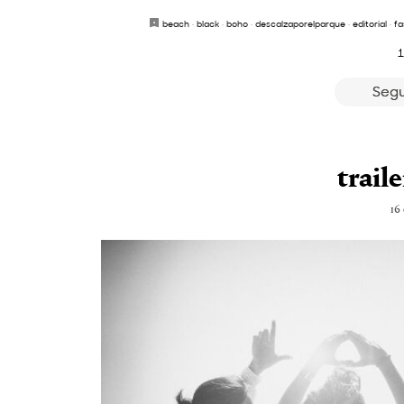
beach
·
black
·
boho
·
descalzaporelparque
·
editorial
·
fa
1
Segu
trai
16