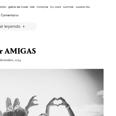
shion
·
galicia de moda
·
kids
·
ministyle
·
my work
·
summer
·
susana ríos
 Comentario
ir leyendo
ler AMIGAS
 diciembre, 2014