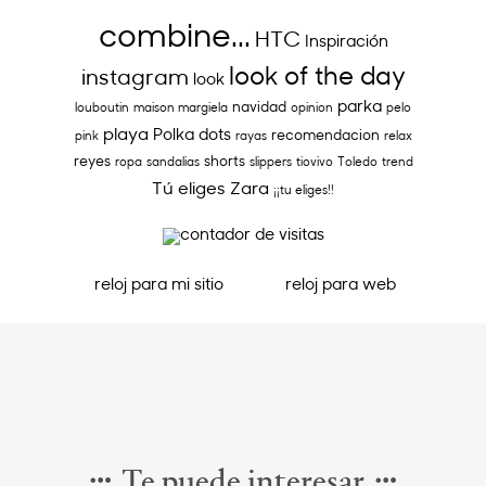
combine...
HTC
Inspiración
look of the day
instagram
look
parka
navidad
louboutin
maison margiela
opinion
pelo
playa
Polka dots
recomendacion
pink
rayas
relax
reyes
shorts
ropa
sandalias
slippers
tiovivo
Toledo
trend
Tú eliges
Zara
¡¡tu eliges!!
reloj para mi sitio
reloj para web
Te puede interesar