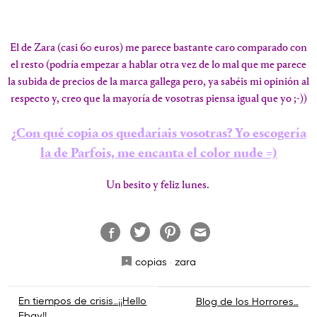
El de Zara (casi 60 euros) me parece bastante caro comparado con
el resto (podría empezar a hablar otra vez de lo mal que me parece
la subida de precios de la marca gallega pero, ya sabéis mi opinión al
respecto y, creo que la mayoría de vosotras
piensa igual que yo ;-))
¿Con qué copia os quedaríais vosotras? Yo escogería
la de Parfois, me encanta el color nude =)
Un besito y feliz lunes.
copias
·
zara
Navegación
En tiempos de crisis…¡¡Hello
Blog de los Horrores…
Ebay!!