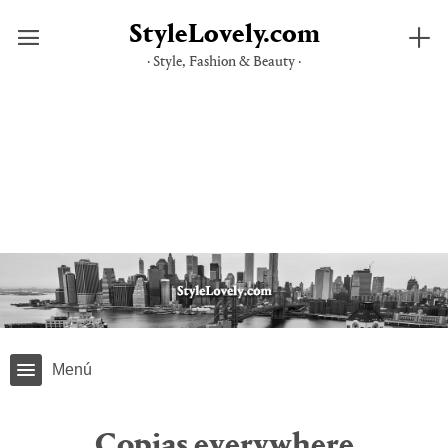
StyleLovely.com
· Style, Fashion & Beauty ·
Saltar
al
contenido
Menú
Copias everywhere