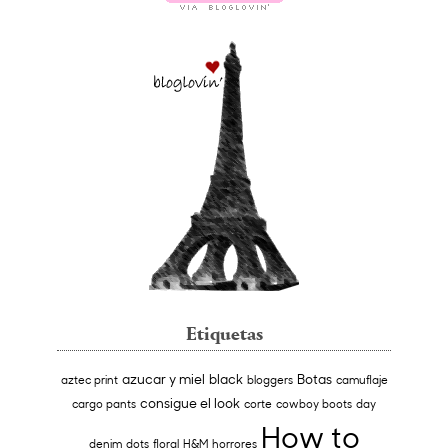
Etiquetas
azucar y miel
black
Botas
aztec print
bloggers
camuflaje
consigue el look
cargo pants
corte
cowboy boots
day
How to
denim
dots
floral
H&M
horrores