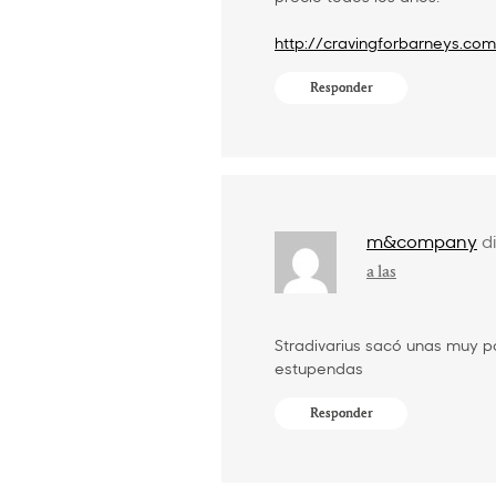
http://cravingforbarneys.com
Responder
m&company
d
a las
Stradivarius sacó unas muy 
estupendas
Responder