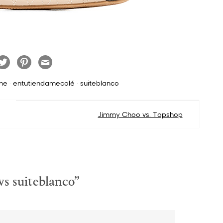
ne
·
entutiendamecolé
·
suiteblanco
Jimmy Choo vs. Topshop
vs suiteblanco
”