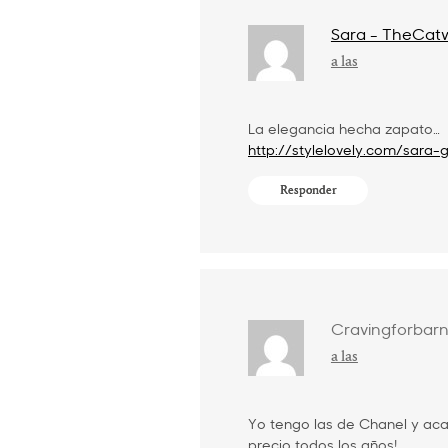
Sara - TheCat
a las
La elegancia hecha zapato…
http://stylelovely.com/sara-
Responder
Cravingforbar
a las
Yo tengo las de Chanel y aca
precio todos los años!