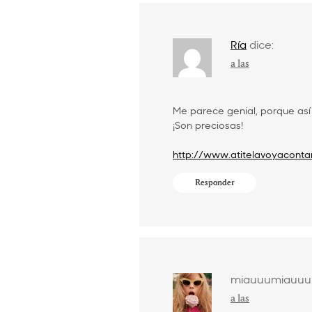
Ría
dice:
a las
Me parece genial, porque as
¡Son preciosas!
http://www.atitelavoyaconta
Responder
miauuumiauuu
a las