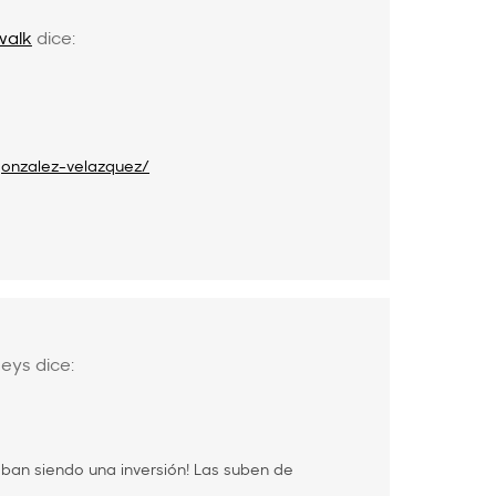
walk
dice:
gonzalez-velazquez/
neys
dice:
ban siendo una inversión! Las suben de