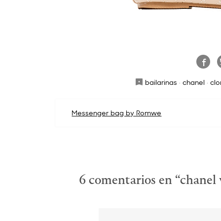
bailarinas
·
chanel
·
clo
Navegación
Messenger bag by Romwe
de
entradas
6 comentarios en “
chanel 