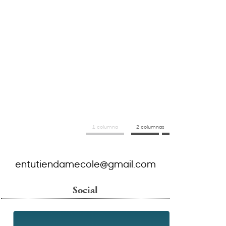
1 columna
2 columnas
entutiendamecole@gmail.com
Social