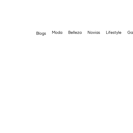
Moda
Belleza
Novias
Lifestyle
Ga
Blogs
Saltar
al
contenido