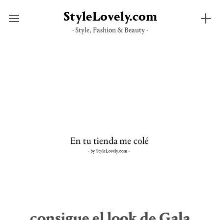
StyleLovely.com
· Style, Fashion & Beauty ·
Saltar
al
contenido
consigue el look de Gala