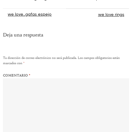
Navegación
we love…gafas espejo
we love rings
de
entradas
Deja una respuesta
Tu dirección de correo electrónico no será publicada.
Los campos obligatorios están
marcados con
*
COMENTARIO
*