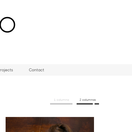
rojects
Contact
1 columna
2 columnas