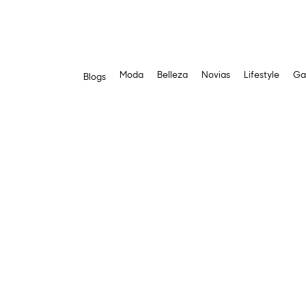
Moda
Belleza
Novias
Lifestyle
Ga
Blogs
Saltar
al
contenido