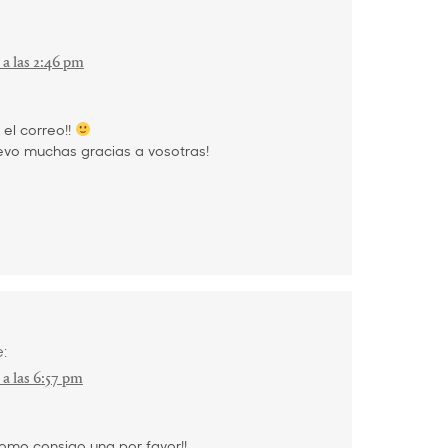
 a las 2:46 pm
 el correo!!
evo muchas gracias a vosotras!
:
 a las 6:57 pm
omo consigo una por favor!!