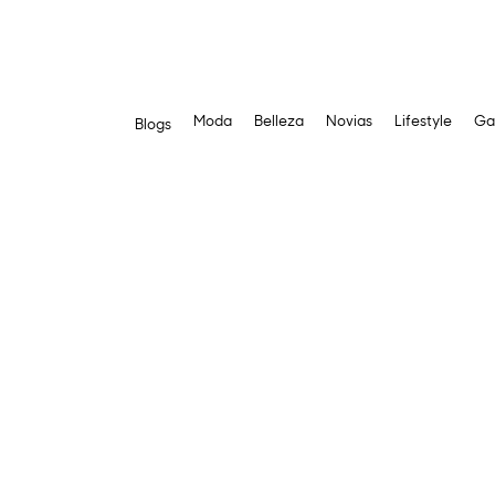
Moda
Belleza
Novias
Lifestyle
Ga
Blogs
Saltar
al
contenido