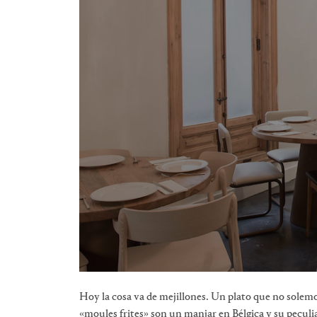
Hoy la cosa va de mejillones. Un plato que no solem
«moules frites» son un manjar en Bélgica y su peculia