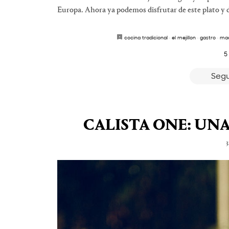
Europa. Ahora ya podemos disfrutar de este plato y de
cocina tradicional
·
el mejillon
·
gastro
·
mad
5
Segu
CALISTA ONE: UN
3