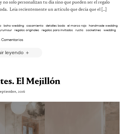
y no solo personalizan tu día sino que pueden ser el regalo
oda. Leía recientemente un artículo que decía que el […]
o
·
boho wedding
·
casamiento
·
detalles boda
·
el marco rojo
·
handmade wedding
·
tyrumour
·
regalos originales
·
regalos para invitados
·
rustic
·
socketines
·
wedding
 Comentarios
ir leyendo
tes. El Mejillón
septiembre, 2016