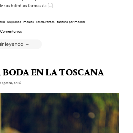
 sus infinitas formas de […]
rid
·
mejillones
·
moules
·
restaurantes
·
turismo por madrid
 Comentarios
ir leyendo
A BODA EN LA TOSCANA
1 agosto, 2016