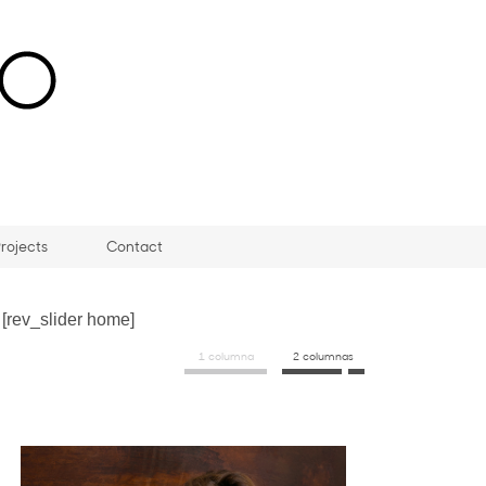
rojects
Contact
[rev_slider home]
1 columna
2 columnas