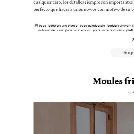
cualquier caso, los detalles siempre son importantes 
perfecto que hacer a unos novios con motivo de su b
boda
·
boda cristina blanco
·
boda guiadeestilo
·
bodacristinayemili
invitados de boda
·
para tus invitados
·
paratusinvitados.com
·
pret
13
Segu
Moules fri
19 