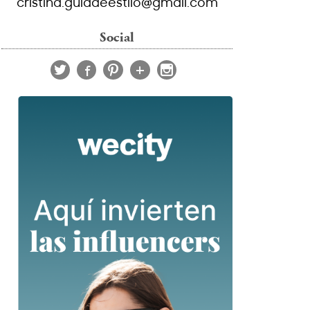
cristina.guiadeestilo@gmail.com
Social