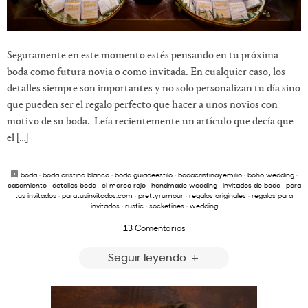
Seguramente en este momento estés pensando en tu próxima
boda como futura novia o como invitada. En cualquier caso, los
detalles siempre son importantes y no solo personalizan tu día sino
que pueden ser el regalo perfecto que hacer a unos novios con
motivo de su boda. Leía recientemente un artículo que decía que
el […]
boda
·
boda cristina blanco
·
boda guiadeestilo
·
bodacristinayemilio
·
boho wedding
·
casamiento
·
detalles boda
·
el marco rojo
·
handmade wedding
·
invitados de boda
·
para
tus invitados
·
paratusinvitados.com
·
prettyrumour
·
regalos originales
·
regalos para
invitados
·
rustic
·
socketines
·
wedding
13 Comentarios
Seguir leyendo