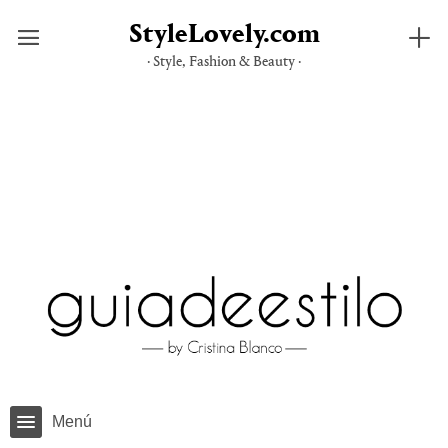
StyleLovely.com
· Style, Fashion & Beauty ·
Saltar
al
contenido
Menú