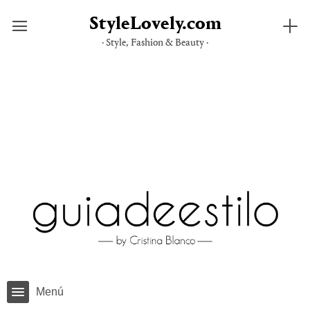
StyleLovely.com
· Style, Fashion & Beauty ·
Saltar
al
contenido
Menú