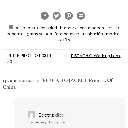
bolso tachuelas hakei
·
burberry
·
collar babero
·
estilo
bohemio
·
gafas sol tom ford candice
·
inspiración
·
madrid
·
outfits
Navegación
PETER PILOTTO PSS13-
PISTACHIO Working Look
SS13
de
entradas
13 comentarios en “
PERFECTO JACKET. Princess Of
China
”
Beatriz
dice:
21 enero, 2013 a las 12:43 pm