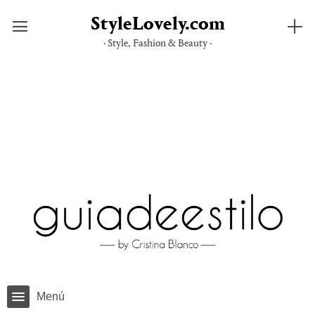
StyleLovely.com
· Style, Fashion & Beauty ·
Saltar
al
contenido
Menú