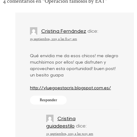
4 comentarios en “
Operación famosos by EAT
”
Cristina Fernández
dice:
19 septiembre, 2013 a las 8:47 am
Qué envidia me da esos chicos! me alegro
muchísimos por ellos! que disfruten y
aprovechen esta oportunidad! buen post!
un besito guapa
http://yluegoestacris.blogspot.com.es/
Responder
Cristina
guiadeestilo
dice:
23 septiembre, 2013 a las 9:05 am