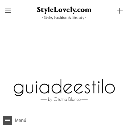
StyleLovely.com
· Style, Fashion & Beauty ·
Saltar
al
contenido
Menú