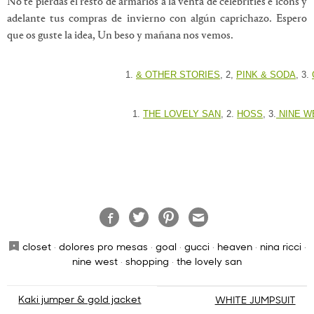
No te pierdas el resto de armarios a la venta de celebrities e icons y
adelante tus compras de invierno con algún caprichazo. Espero
que os guste la idea, Un beso y mañana nos vemos.
1.
& OTHER STORIES
, 2,
PINK & SODA
, 3.
1.
THE LOVELY SAN
, 2.
HOSS
, 3.
NINE W
closet
·
dolores pro mesas
·
goal
·
gucci
·
heaven
·
nina ricci
·
nine west
·
shopping
·
the lovely san
Navegación
Kaki jumper & gold jacket
WHITE JUMPSUIT