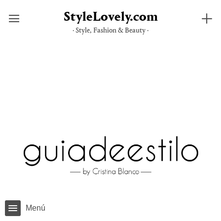
StyleLovely.com
· Style, Fashion & Beauty ·
Saltar
al
contenido
Menú