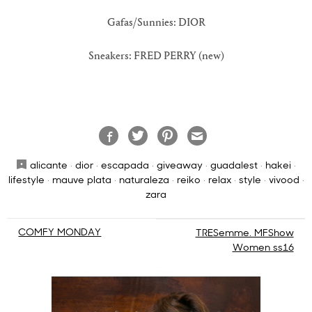
Gafas/Sunnies: DIOR
Sneakers: FRED PERRY (new)
alicante
·
dior
·
escapada
·
giveaway
·
guadalest
·
hakei
·
lifestyle
·
mauve plata
·
naturaleza
·
reiko
·
relax
·
style
·
vivood
·
zara
Navegación
COMFY MONDAY
TRESemme. MFShow
Women ss16
de
entradas