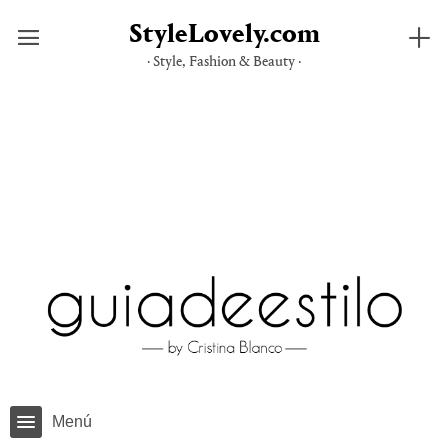
StyleLovely.com
· Style, Fashion & Beauty ·
Saltar
al
contenido
Menú