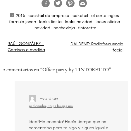
2015
·
cocktail de empresa
·
cokctail
·
el corte ingles
·
formula joven
·
looks fiesta
·
looks navidad
·
looks oficina
·
navidad
·
nochevieja
·
tintoretto
Navegación
RAÚL GONZÁLEZ –
DALDENT: Radiofrecuencia
Camisas a medida
facial
de
entradas
2 comentarios en “
Office party by TINTORETTO
”
Eva
dice:
30 diciembre, 2015 a las 9:39 pm
Ideal!Me encanta! Hacía tiempo que no
comentaba pero te sigo y sigues igual o