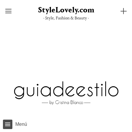
StyleLovely.com
· Style, Fashion & Beauty ·
Saltar
al
contenido
Menú