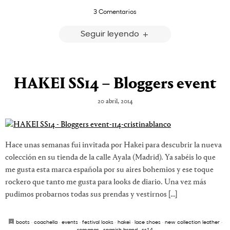
3 Comentarios
Seguir leyendo
HAKEI SS14 – Bloggers event
20 abril, 2014
Hace unas semanas fui invitada por Hakei para descubrir la nueva
colección en su tienda de la calle Ayala (Madrid). Ya sabéis lo que
me gusta esta marca española por su aires bohemios y ese toque
rockero que tanto me gusta para looks de diario. Una vez más
pudimos probarnos todas sus prendas y vestirnos […]
boots
·
coachella
·
events
·
festival looks
·
hakei
·
lace shoes
·
new collection leather
·
romanas
·
spanish brand
·
ss14