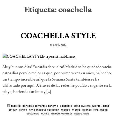
Etiqueta:
coachella
COACHELLA STYLE
21 abril, 2014
Muy buenos días! Ya estáis de vuelta? Madrid se ha quedado vacío
estos días pero lo mejor es que, por primera vez en años, ha hecho
un tiempo increíble así que la Semana Santa también se ha
disfrutado por aquí. A través de las redes he podido ver gente en la
playa, haciendo turismo y […]
bherska
·
bohochic sombrero panama
·
coachella
·
dime que me quieres
·
elena
estaun
·
ethnic
·
hm conscious collection
·
mango
·
maroc
·
michael kors
·
moda
sostenible
·
outfits
·
rayban wayfarer
·
ripped jeans