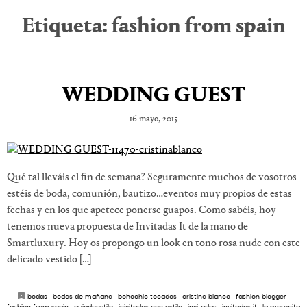
Etiqueta:
fashion from spain
WEDDING GUEST
16 mayo, 2015
Qué tal lleváis el fin de semana? Seguramente muchos de vosotros
estéis de boda, comunión, bautizo…eventos muy propios de estas
fechas y en los que apetece ponerse guapos. Como sabéis, hoy
tenemos nueva propuesta de Invitadas It de la mano de
Smartluxury. Hoy os propongo un look en tono rosa nude con este
delicado vestido […]
bodas
·
bodas de mañana
·
bohochic tocados
·
cristina blanco
·
fashion blogger
·
fashion from spain
·
guiadeestilo
·
inivitadas con estilo
·
invitadas
·
invitadas it
·
la morenita