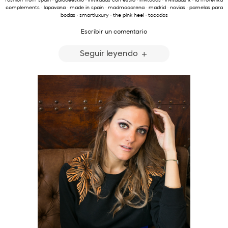
complements
·
lapavana
·
made in spain
·
madmacarena
·
madrid
·
novias
·
pamelas para
bodas
·
smartluxury
·
the pink heel
·
tocados
Escribir un comentario
Seguir leyendo