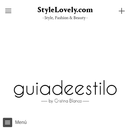
StyleLovely.com
· Style, Fashion & Beauty ·
Saltar
al
contenido
Menú