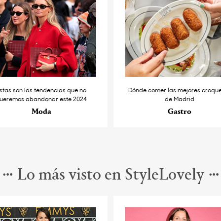
stas son las tendencias que no
Dónde comer las mejores croqu
ueremos abandonar este 2024
de Madrid
Moda
Gastro
Lo más visto en StyleLovely