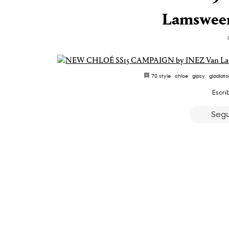
Lamsweer
70 style
·
chloe
·
gipsy
·
gladiato
Escri
Segu