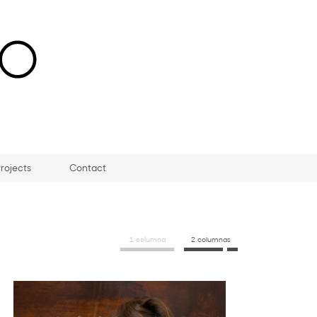
rojects
Contact
1 columna
2 columnas