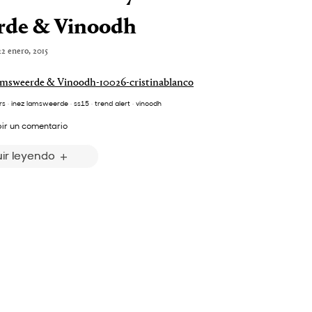
de & Vinoodh
22 enero, 2015
rs
·
inez lamsweerde
·
ss15
·
trend alert
·
vinoodh
bir un comentario
ir leyendo