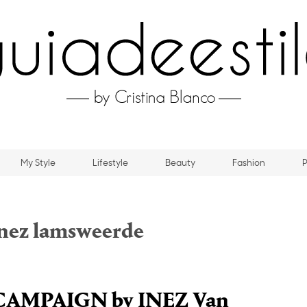
My Style
Lifestyle
Beauty
Fashion
P
nez lamsweerde
CAMPAIGN by INEZ Van