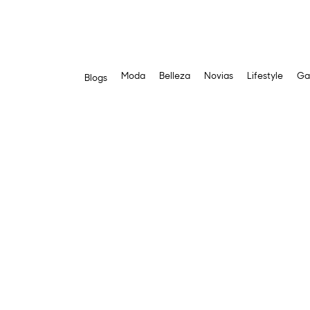
Moda
Belleza
Novias
Lifestyle
Ga
Blogs
Saltar
al
contenido