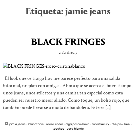
Etiqueta:
jamie jeans
BLACK FRINGES
2 abril, 2015
El look que os traigo hoy me parece perfecto para una salida
informal, un plan con amigas…Ahora que se acerca el buen tiempo,
unos jeans, unos stilettos y una camisa tan especial como esta
pueden ser nuestro mejor aliado. Como toque, un bolso rojo, que
también puede llevarse a modo de bandolera. Este es […]
jamie jeans
·
lolandtonic
·
mara cozar
·
olga pastukhova
·
smartluxury
·
the pink heel
·
topshop
·
vera blonde