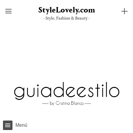
StyleLovely.com
· Style, Fashion & Beauty ·
Saltar
al
contenido
Menú