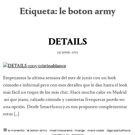
Etiqueta:
le boton army
DETAILS
29 junio, 2015
Empezamos la ultima semana del mes de junio con un look
cómodo e informal pero con esos detalles que le dan hasta el look
más fácil un toque de los más chic. Hace mucho calor en Madrid
así que jeans, calzado cómodo y camisetas fresqueras puedo ser
una opción. Desde Smartluxury.es nos proponen complementar
estos […]
la morenita
·
le boton army
·
mad macarena
·
mango
·
mara cozar
·
olga pastukhova
·
smartluxury
·
topshop