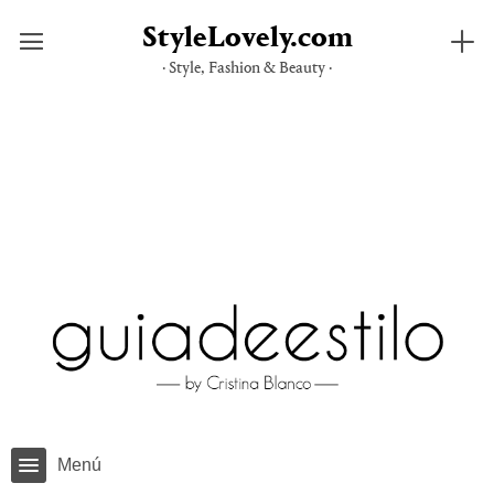
StyleLovely.com
· Style, Fashion & Beauty ·
Saltar
al
contenido
Menú