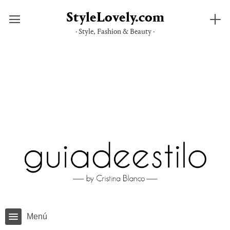
StyleLovely.com
· Style, Fashion & Beauty ·
Saltar
al
contenido
Menú