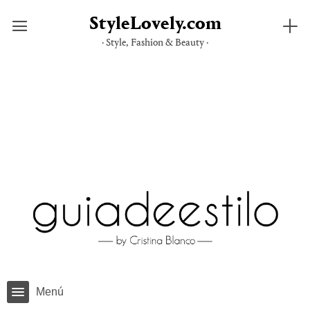
StyleLovely.com
· Style, Fashion & Beauty ·
Saltar
al
contenido
Menú