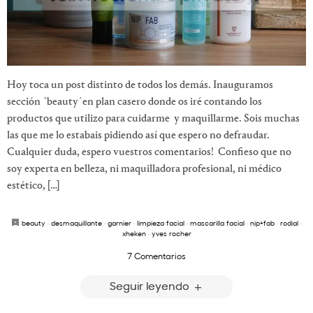
Hoy toca un post distinto de todos los demás. Inauguramos
sección `beauty´en plan casero donde os iré contando los
productos que utilizo para cuidarme y maquillarme. Sois muchas
las que me lo estabais pidiendo así que espero no defraudar.
Cualquier duda, espero vuestros comentarios! Confieso que no
soy experta en belleza, ni maquilladora profesional, ni médico
estético, […]
beauty
·
desmaquillante
·
garnier
·
limpieza facial
·
mascarilla facial
·
nip+fab
·
rodial
·
xheken
·
yves rocher
7 Comentarios
Seguir leyendo