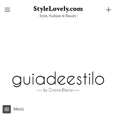
StyleLovely.com
· Style, Fashion & Beauty ·
Saltar
al
contenido
Menú