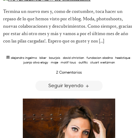
Termina un nuevo mes y, como de costumbre, toca hacer un
repaso de lo que hemos visto por el blog. Moda, photoshoots,
nuevas colaboraciones y descubrimientos. Como siempre, gracias
por estar ahí otro mes y más y vamos a por el último mes de año
con las pilas cargadas!. Espero que os guste y nos […]
alejandro ingelmo
·
biker
·
bourjois
·
david christian
·
fundacion aladina
·
heelstique
·
juanjo oliva elogy
·
maje
·
motif tous
·
outfits
·
stuart weitzman
2 Comentarios
Seguir leyendo