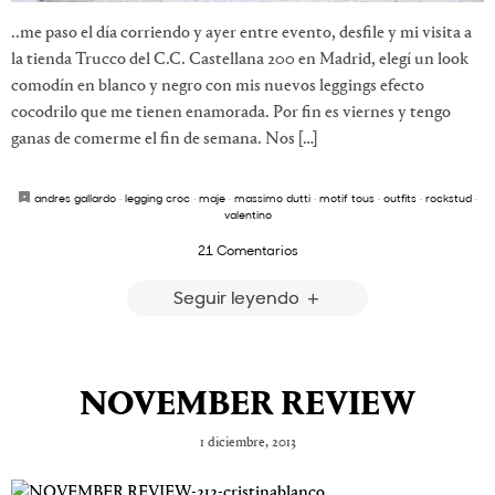
..me paso el día corriendo y ayer entre evento, desfile y mi visita a
la tienda Trucco del C.C. Castellana 200 en Madrid, elegí un look
comodín en blanco y negro con mis nuevos leggings efecto
cocodrilo que me tienen enamorada. Por fin es viernes y tengo
ganas de comerme el fin de semana. Nos […]
andres gallardo
·
legging croc
·
maje
·
massimo dutti
·
motif tous
·
outfits
·
rockstud
·
valentino
21 Comentarios
Seguir leyendo
NOVEMBER REVIEW
1 diciembre, 2013