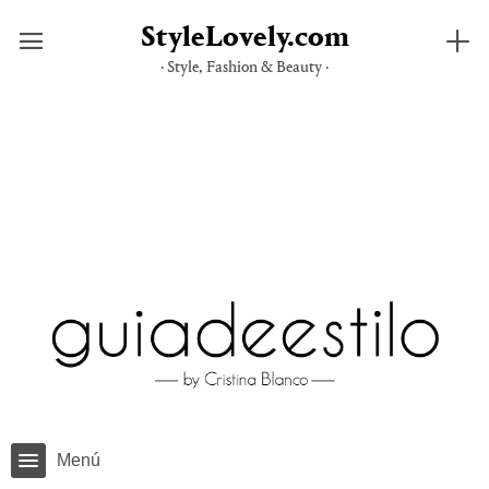
StyleLovely.com
· Style, Fashion & Beauty ·
Saltar
al
contenido
Menú