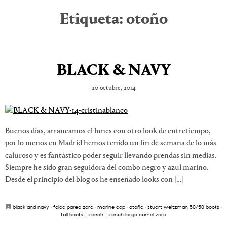
Etiqueta:
otoño
BLACK & NAVY
20 octubre, 2014
Buenos días, arrancamos el lunes con otro look de entretiempo,
por lo menos en Madrid hemos tenido un fin de semana de lo más
caluroso y es fantástico poder seguir llevando prendas sin medias.
Siempre he sido gran seguidora del combo negro y azul marino.
Desde el principio del blog os he enseñado looks con […]
black and navy
·
falda pareo zara
·
marine cap
·
otoño
·
stuart weitzman 50/50 boots
·
tall boots
·
trench
·
trench largo camel zara