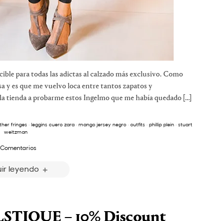
cible para todas las adictas al calzado más exclusivo. Como
a y es que me vuelvo loca entre tantos zapatos y
la tienda a probarme estos Ingelmo que me había quedado […]
ther fringes
·
leggins cuero zara
·
mango jersey negro
·
outfits
·
phillip plein
·
stuart
weitzman
 Comentarios
ir leyendo
TIQUE – 10% Discount