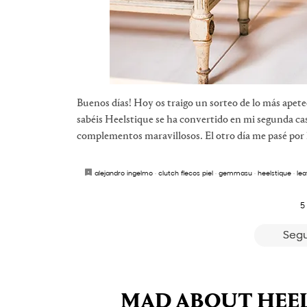
Buenos días! Hoy os traigo un sorteo de lo más apete
sabéis Heelstique se ha convertido en mi segunda cas
complementos maravillosos. El otro día me pasé por 
alejandro ingelmo
·
clutch flecos piel
·
gemmasu
·
heelstique
·
lea
5
Segu
MAD ABOUT HEELS