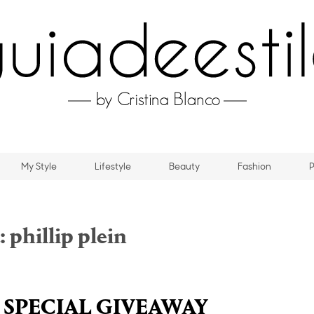
My Style
Lifestyle
Beauty
Fashion
P
:
phillip plein
 SPECIAL GIVEAWAY