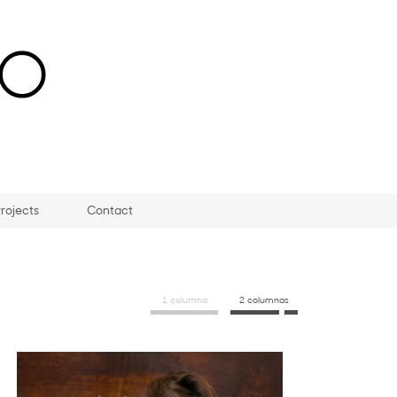
rojects
Contact
1 columna
2 columnas