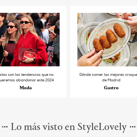
stas son las tendencias que no
Dónde comer las mejores croqu
ueremos abandonar este 2024
de Madrid
Moda
Gastro
Lo más visto en StyleLovely