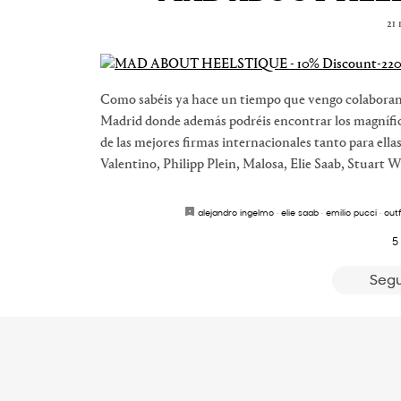
21 
Como sabéis ya hace un tiempo que vengo colaborand
Madrid donde además podréis encontrar los magnífico
de las mejores firmas internacionales tanto para ell
Valentino, Philipp Plein, Malosa, Elie Saab, Stuart 
alejandro ingelmo
·
elie saab
·
emilio pucci
·
outf
5
Segu