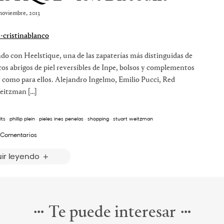
noviembre, 2013
o con Heelstique, una de las zapaterías más distinguidas de
s abrigos de piel reversibles de Inpe, bolsos y complementos
as como para ellos. Alejandro Ingelmo, Emilio Pucci, Red
Weitzman […]
its
·
phillip plein
·
pieles ines penelas
·
shopping
·
stuart weitzman
 Comentarios
ir leyendo
Te puede interesar