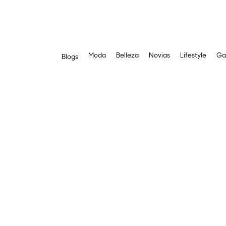
Moda
Belleza
Novias
Lifestyle
Ga
Blogs
Saltar
al
contenido