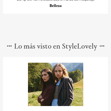
Belleza
Lo más visto en StyleLovely