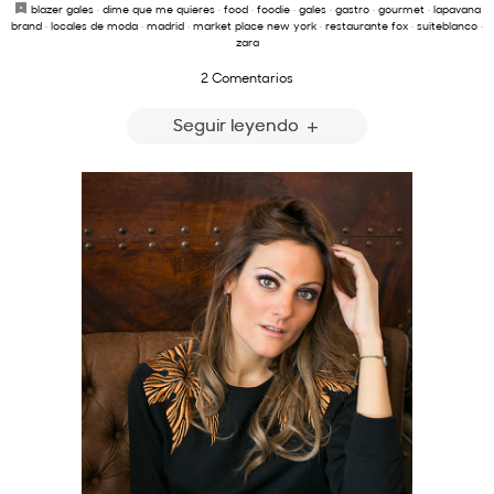
blazer gales
·
dime que me quieres
·
food
·
foodie
·
gales
·
gastro
·
gourmet
·
lapavana
brand
·
locales de moda
·
madrid
·
market place new york
·
restaurante fox
·
suiteblanco
·
zara
2 Comentarios
Seguir leyendo