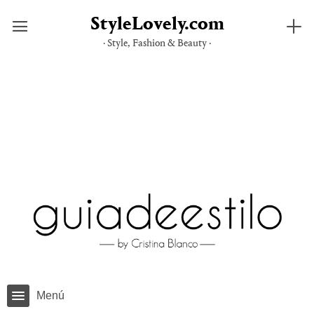
StyleLovely.com
· Style, Fashion & Beauty ·
Saltar
al
contenido
Menú