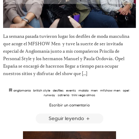
La semana pasada tuvieron lugar los desfiles de moda masculina
que acoge el MFSHOW Men y tuve la suerte de ser invitada
especial de Anglomanía junto a mis compañeros Priscila de
Personal Style y los hermanos Manuel y Paula Ordovás. Opel
España se encargó de hacernos llegar a tiempo para ocupar
nuestros sitios y disfrutar del show que […]
anglomania
·
british style
·
desfiles
·
events
·
malala
·
men
·
mfshow men
·
opel
·
runway
·
satreria
·
trini vega olmos
Escribir un comentario
Seguir leyendo