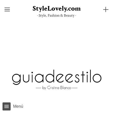
StyleLovely.com
· Style, Fashion & Beauty ·
Saltar
al
contenido
Menú