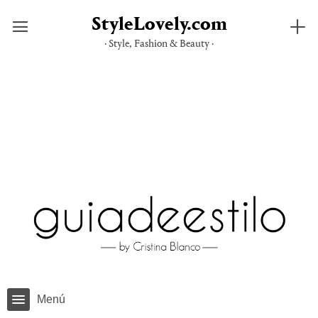
StyleLovely.com
· Style, Fashion & Beauty ·
Saltar
al
contenido
Menú