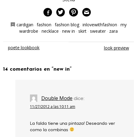
cardigan
·
fashion
·
fashion blog
·
inlovewithfashion
·
my
wardrobe
·
necklace
·
new in
·
skirt
·
sweater
·
zara
Navegación
poete lookbook
look preview
de
entradas
14 comentarios en “
new in
”
Double Mode
dice:
11/27/2012 a las 10:11 am
La falda tiene una pintaza! Deseando ver
como la combinas