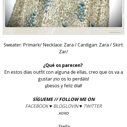
Sweater: Primark/ Necklace: Zara / Cardigan: Zara / Skirt:
Zar/
¿Qué os parecen?
En estos días outfit con alguna de ellas, creo que os va a
gustar ¡no os lo perdáis!
¡¡besos y feliz día!!
SÍGUEME // FOLLOW ME ON
FACEBOOK
♥
BLOGLOVIN
♥
TWITTER
xoxo
Stella