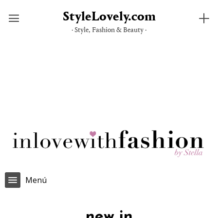
StyleLovely.com
· Style, Fashion & Beauty ·
Saltar
al
contenido
Menú
new in