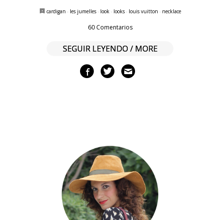
cardigan
·
les jumelles
·
look
·
looks
·
louis vuitton
·
necklace
60 Comentarios
SEGUIR LEYENDO / MORE