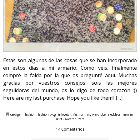
Estas son algunas de las cosas que se han incorporado
en estos días a mi armario. Como véis, finalmente
compré la falda por la que os pregunté aquí. Muchas
gracias por vuestros consejos, sois las mejores
seguidoras del mundo, os lo digo de todo corazón :))
Here are my last purchase. Hope you like them!! […]
cardigan
·
fashion
·
fashion blog
·
inlovewithfashion
·
my wardrobe
·
necklace
·
new in
·
skirt
·
sweater
·
zara
14 Comentarios