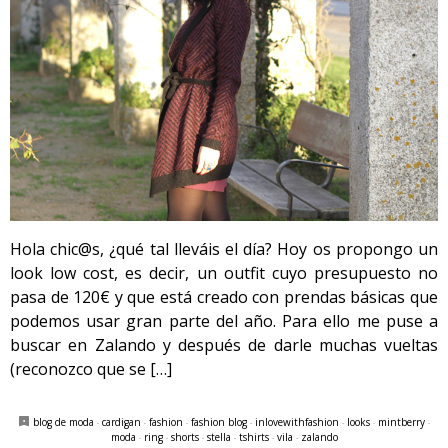
Hola chic@s, ¿qué tal lleváis el día? Hoy os propongo un
look low cost, es decir, un outfit cuyo presupuesto no
pasa de 120€ y que está creado con prendas básicas que
podemos usar gran parte del año. Para ello me puse a
buscar en Zalando y después de darle muchas vueltas
(reconozco que se […]
blog de moda
·
cardigan
·
fashion
·
fashion blog
·
inlovewithfashion
·
looks
·
mintberry
·
moda
·
ring
·
shorts
·
stella
·
tshirts
·
vila
·
zalando