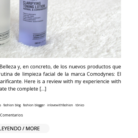
leza y, en concreto, de los nuevos productos que
tina de limpieza facial de la marca Comodynes: El
rificante. Here is a review with my experiencie with
te the complete […]
s
·
fashion blog
·
fashion blogger
·
inlovewithfashion
·
tónico
 Comentarios
LEYENDO / MORE