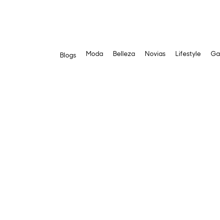
Moda
Belleza
Novias
Lifestyle
Ga
Blogs
Saltar
al
contenido