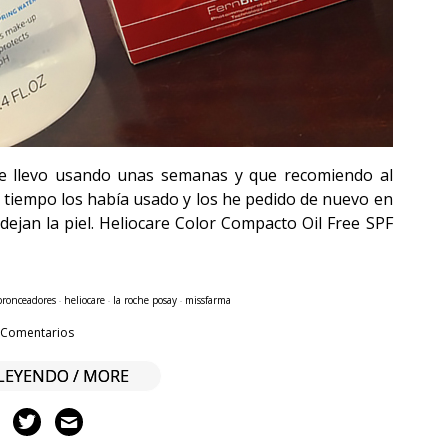
e llevo usando unas semanas y que recomiendo al
e tiempo los había usado y los he pedido de nuevo en
an la piel. Heliocare Color Compacto Oil Free SPF
bronceadores
·
heliocare
·
la roche posay
·
missfarma
 Comentarios
LEYENDO / MORE