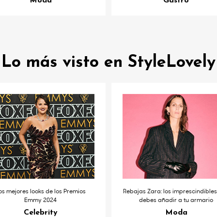
Moda
Gastro
Lo más visto en StyleLovely
os mejores looks de los Premios
Rebajas Zara: los imprescindible
Emmy 2024
debes añadir a tu armario
Celebrity
Moda