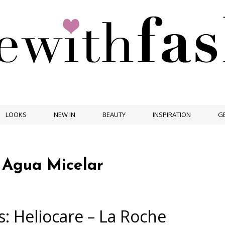
LOOKS
NEW IN
BEAUTY
INSPIRATION
GE
:
Agua Micelar
: Heliocare – La Roche