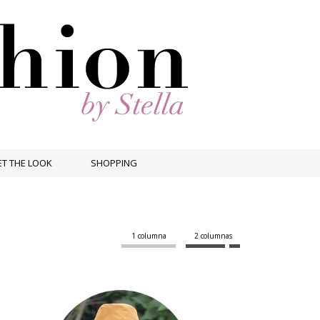
T THE LOOK
SHOPPING
1 columna
2 columnas