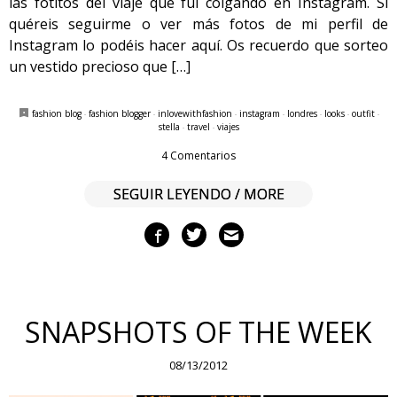
las fotitos del viaje que fui colgando en Instagram. Si
quéreis seguirme o ver más fotos de mi perfil de
Instagram lo podéis hacer aquí. Os recuerdo que sorteo
un vestido precioso que […]
fashion blog
·
fashion blogger
·
inlovewithfashion
·
instagram
·
londres
·
looks
·
outfit
·
stella
·
travel
·
viajes
4 Comentarios
SEGUIR LEYENDO / MORE
SNAPSHOTS OF THE WEEK
08/13/2012