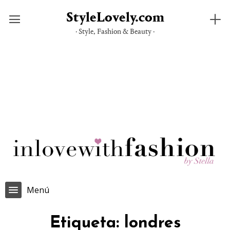
StyleLovely.com
· Style, Fashion & Beauty ·
Saltar
al
contenido
Menú
Etiqueta:
londres