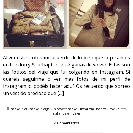
Al ver estas fotos me acuerdo de lo bien que lo pasamos
en London y Southapton, ¡qué ganas de volver! Estas son
las fotitos del viaje que fui colgando en Instagram. Si
quéreis seguirme o ver más fotos de mi perfil de
Instagram lo podéis hacer aquí. Os recuerdo que sorteo
un vestido precioso que […]
fashion blog
·
fashion blogger
·
inlovewithfashion
·
instagram
·
londres
·
looks
·
outfit
·
stella
·
travel
·
viajes
4 Comentarios