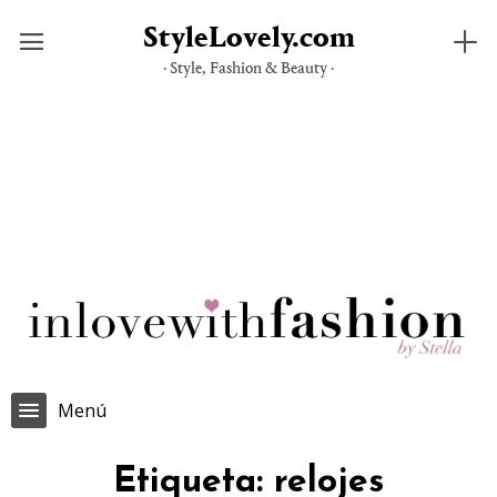
StyleLovely.com
· Style, Fashion & Beauty ·
Saltar
al
contenido
Menú
Etiqueta:
relojes