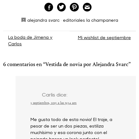
alejandra svarc
·
editoriales la champanera
Navegación
La boda de Jimena y
Mi wishlist de septiembre
Carlos
de
entradas
6 comentarios en “
Vestida de novia por Alejandra Svarc
”
Carlis
dice:
3 septiembre, 2015 a las 9:54 am
Me gusta todo de esta novia! El traje, a
pesar de ser un dos piezas, estiliza
muchísimo y esa corona junto con el
peinado hacen un look perfecto!