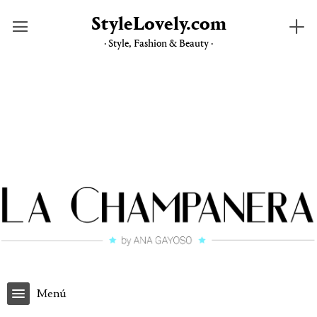
StyleLovely.com
· Style, Fashion & Beauty ·
Saltar
al
contenido
Menú