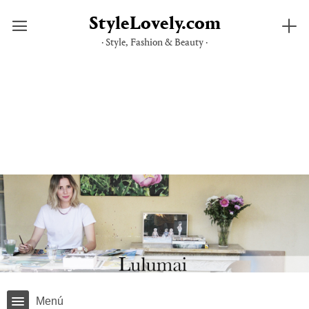
StyleLovely.com
· Style, Fashion & Beauty ·
Saltar
al
contenido
Menú