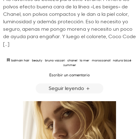
polvos efecto buena cara de la línea «Les beiges» de
Chanel, son polvos compactos y le dan a la piel color,
luminosidad y además protección. Eso lo necesito yo
seguro, apenas me pongo morena y necesito un poco
de ayuda para engañar. Y luego el colorete, Coco Code
[…]
balmain hair
·
beauty
·
bruno vassari
·
chanel
·
la mer
·
moroccanoil
·
natura bissé
·
summer
Escribir un comentario
Seguir leyendo