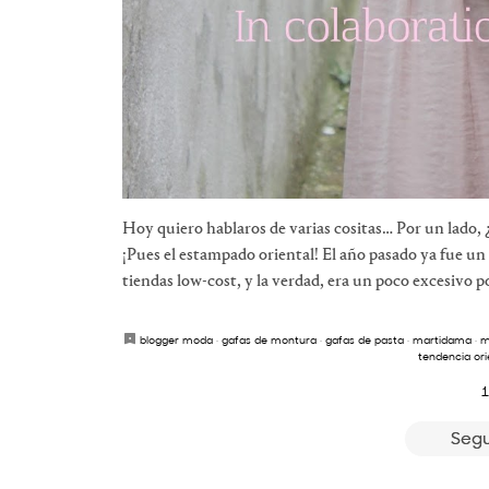
Hoy quiero hablaros de varias cositas… Por un lado, 
¡Pues el estampado oriental! El año pasado ya fue 
tiendas low-cost, y la verdad, era un poco excesivo 
blogger moda
·
gafas de montura
·
gafas de pasta
·
martidama
·
m
tendencia ori
1
Segu