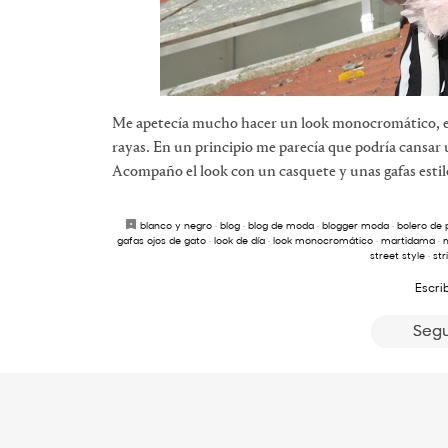
Me apetecía mucho hacer un look monocromático, est
rayas. En un principio me parecía que podría cansar
Acompaño el look con un casquete y unas gafas estilo
blanco y negro
·
blog
·
blog de moda
·
blogger moda
·
bolero de
gafas ojos de gato
·
look de día
·
look monocromático
·
martidama
·
street style
·
str
Escri
Segu