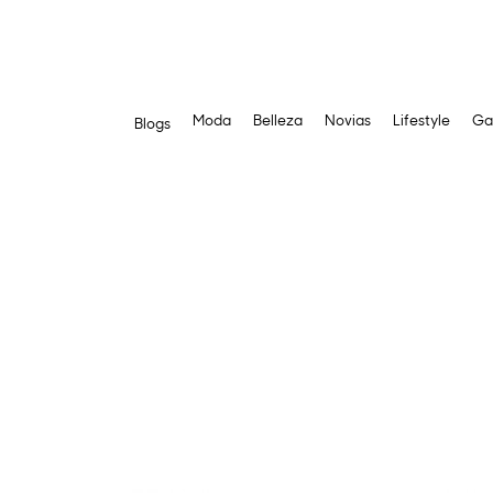
Moda
Belleza
Novias
Lifestyle
Ga
Blogs
Saltar
al
contenido