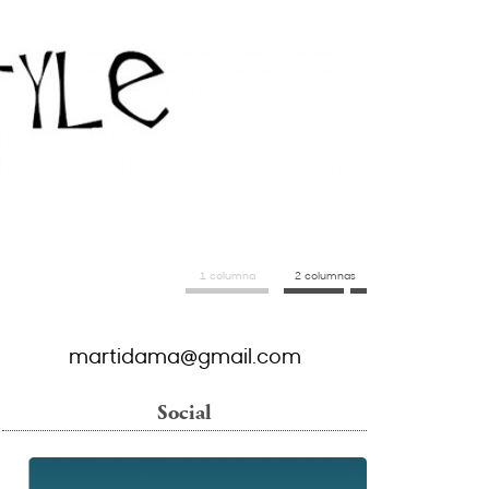
1 columna
2 columnas
martidama@gmail.com
Social