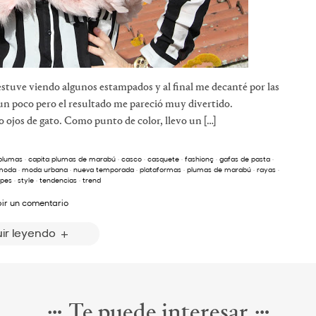
uve viendo algunos estampados y al final me decanté por las
 un poco pero el resultado me pareció muy divertido.
 ojos de gato. Como punto de color, llevo un […]
 plumas
·
capita plumas de marabú
·
casco
·
casquete
·
fashionç
·
gafas de pasta
·
moda
·
moda urbana
·
nueva temporada
·
plataformas
·
plumas de marabú
·
rayas
·
ipes
·
style
·
tendencias
·
trend
bir un comentario
ir leyendo
Te puede interesar