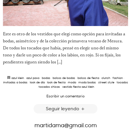
Este es otro de los vestidos que elegí como opción para invitadas a
bodas, asimétrico y de la colección primavera verano de Mesura.
De todos los tocados que había, pensé en elegir uno del mismo
tono y darle un poco de color a los labios, en rojo. Si os fijais, los
pendientes siguen siendo los […]
azul klein
·
azul pavo
·
bodas
·
bolsos de bodas
·
bolsos de fiesta
·
clutch
·
fashion
·
invitadas a bodas
·
look de día
·
look de fiesta
·
moda
·
moda bodas
·
street style
·
tocados
·
tocados chicas
·
vestido fiesta azul klein
Escribir un comentario
Seguir leyendo
martidama@gmail.com