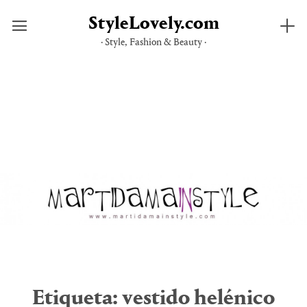
StyleLovely.com
· Style, Fashion & Beauty ·
Saltar
al
contenido
Etiqueta:
vestido helénico