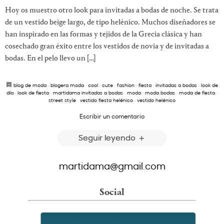
Hoy os muestro otro look para invitadas a bodas de noche. Se trata
de un vestido beige largo, de tipo helénico. Muchos diseñadores se
han inspirado en las formas y tejidos de la Grecia clásica y han
cosechado gran éxito entre los vestidos de novia y de invitadas a
bodas. En el pelo llevo un […]
blog de moda
·
blogera moda
·
cool
·
cute
·
fashion
·
fiesta
·
invitadas a bodas
·
look de
día
·
look de fiesta
·
martidama invitadas a bodas
·
moda
·
moda bodas
·
moda de fiesta
·
street style
·
vestido fiesta helénico
·
vestido helénico
Escribir un comentario
Seguir leyendo
martidama@gmail.com
Social