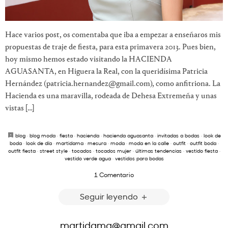
Hace varios post, os comentaba que iba a empezar a enseñaros mis
propuestas de traje de fiesta, para esta primavera 2013. Pues bien,
hoy mismo hemos estado visitando la HACIENDA
AGUASANTA, en Higuera la Real, con la queridísima Patricia
Hernández (patricia.hernandez@gmail.com), como anfitriona. La
Hacienda es una maravilla, rodeada de Dehesa Extremeña y unas
vistas […]
blog
·
blog moda
·
fiesta
·
hacienda
·
hacienda aguasanta
·
invitadas a bodas
·
look de
boda
·
look de día
·
martidama
·
mesura
·
moda
·
moda en la calle
·
outfit
·
outfit boda
·
outfit fiesta
·
street style
·
tocados
·
tocados mujer
·
últimas tendencias
·
vestido fiesta
·
vestido verde agua
·
vestidos para bodas
1 Comentario
Seguir leyendo
martidama@gmail.com