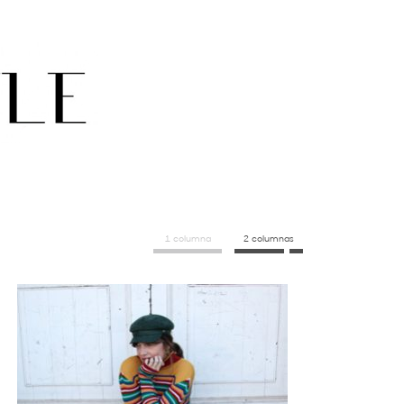
1 columna
2 columnas