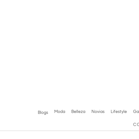
Saltar
al
contenido
Moda
Belleza
Novias
Lifestyle
Ga
Blogs
C