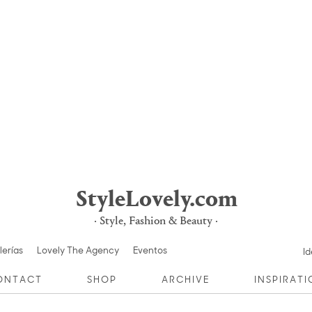
StyleLovely.com
· Style, Fashion & Beauty ·
lerías
Lovely The Agency
Eventos
Id
ONTACT
SHOP
ARCHIVE
INSPIRAT