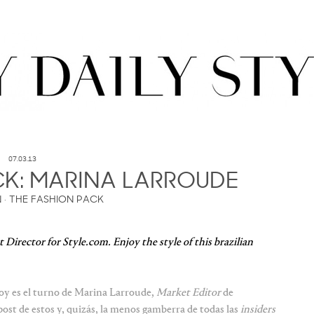
07.03.13
CK: MARINA LARROUDE
N
·
THE FASHION PACK
Director for Style.com. Enjoy the style of this brazilian
hoy es el turno de Marina Larroude,
Market Editor
de
ost de estos y, quizás, la menos gamberra de todas las
insiders