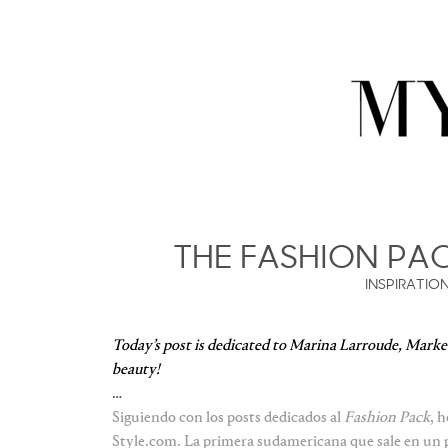
THE FASHION PA
INSPIRATIO
Today’s post is dedicated to Marina Larroude, Market 
beauty!
…
Siguiendo con los posts dedicados al
Fashion Pack
, 
Style.com. La primera sudamericana que sale en un p